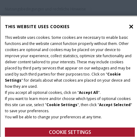
Nutzungsbedingungen und rechtliche Hinweise
Datenschutzhinweise
Impressum
Cookie Settings
THIS WEBSITE USES COOKIES
Telematics-Datenschutzerklärung
© 2026 CNH Industrial America LLC. All Rights Reserved. Case IH is a
This website uses cookies. Some cookies are necessary to enable basic
trademark of CNH Industrial America LLC.
functions and the website cannot function properly without them. Other
cookies are optional and cookies may be placed on your device to
improve your experience, collect statistics, optimize site functionality and
deliver content tailored to your interests. These may include cookies
placed by third party services that appear on our webpages and may be
used by such third parties for their purposes too. Click on "
Cookie
Settings
" for details about what cookies are placed on your device and
how they are used.
If you accept all optional cookies, click on "
Accept All
".
If you want to learn more and/or choose which types of optional cookies
this site can use, select "
Cookie Settings
", then click "
Accept Selected
"
to save your preferences.
You will be able to change your preferences at any time.
COOKIE SETTINGS