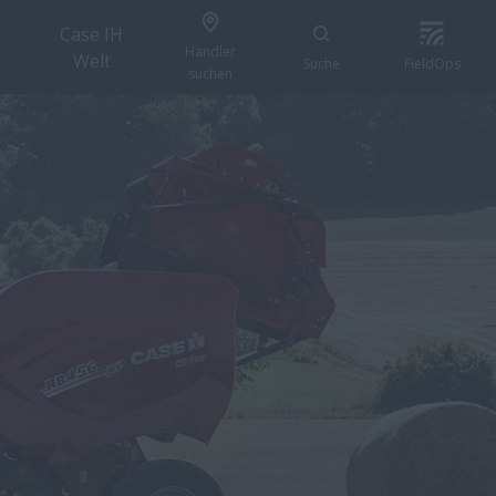
Case IH
Händler
Welt
Suche
FieldOps
suchen