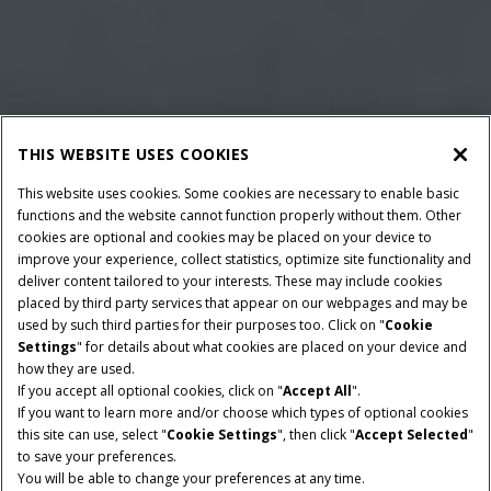
THIS WEBSITE USES COOKIES
This website uses cookies. Some cookies are necessary to enable basic
functions and the website cannot function properly without them. Other
cookies are optional and cookies may be placed on your device to
improve your experience, collect statistics, optimize site functionality and
deliver content tailored to your interests. These may include cookies
placed by third party services that appear on our webpages and may be
used by such third parties for their purposes too. Click on "
Cookie
Settings
" for details about what cookies are placed on your device and
how they are used.
DIMENSIONES DE LAS
POTENCIA MÍNIMA A LA
If you accept all optional cookies, click on "
Accept All
".
PACAS
TOMA DE FUERZA
If you want to learn more and/or choose which types of optional cookies
80 x 70 y 80 x 90
102 CV
this site can use, select "
Cookie Settings
", then click "
Accept Selected
"
to save your preferences.
120 x 70 y 120 x 90
You will be able to change your preferences at any time.