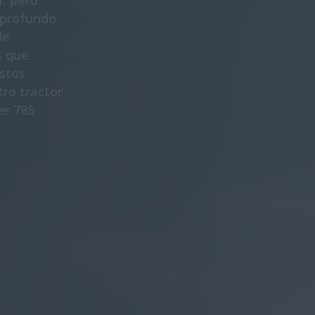
l, pero
 profundo
de
s que
estos
ro tractor
er 785