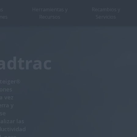
as
Herramientas y
Recambios y
nes
Recursos
Servicios
Vista general
Características
Catálogo
adtrac
Steiger®
iones
a vez
erra y
 se
alizar las
ductividad