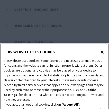
NUESTRAS INNOVACIONES
HERRAMIENTAS Y RECURSOS
RECAMBIOS Y SERVICIOS
THIS WEBSITE USES COOKIES
SOBRE CASE IH
This website uses cookies. Some cookies are necessary to enable basic
functions and the website cannot function properly without them. Other
cookies are optional and cookies may be placed on your device to
improve your experience, collect statistics, optimize site functionality and
Términos y condiciones
Aviso de privacidad
Aviso legal
deliver content tailored to your interests. These may include cookies
placed by third party services that appear on our webpages and may be
Cookie Settings
Telematics aviso de privacidad
used by such third parties for their purposes too. Click on "
Cookie
Settings
" for details about what cookies are placed on your device and
© 2026 CNH Industrial America LLC. All Rights Reserved. Case IH is a
how they are used.
trademark of CNH Industrial America LLC.
If you accept all optional cookies, click on "
Accept All
".