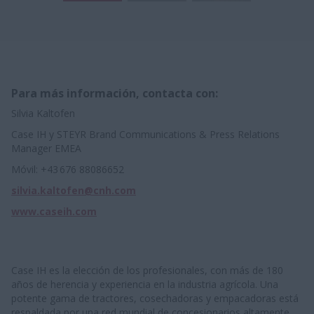
Para más información, contacta con:
Silvia Kaltofen
Case IH y STEYR Brand Communications & Press Relations
Manager EMEA
Móvil: +43 676 88086652
silvia.kaltofen@cnh.com
www.caseih.com
Case IH es la elección de los profesionales, con más de 180
años de herencia y experiencia en la industria agrícola. Una
potente gama de tractores, cosechadoras y empacadoras está
respaldada por una red mundial de concesionarios altamente