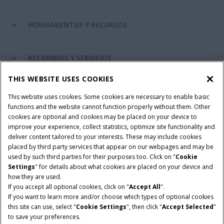
HERRAMIENTAS Y RECURSOS
RECAMBIOS Y SERVICIOS
THIS WEBSITE USES COOKIES
SOBRE CASE IH
This website uses cookies. Some cookies are necessary to enable basic
functions and the website cannot function properly without them. Other
cookies are optional and cookies may be placed on your device to
improve your experience, collect statistics, optimize site functionality and
Términos y condiciones
Aviso de privacidad
Aviso legal
deliver content tailored to your interests. These may include cookies
placed by third party services that appear on our webpages and may be
Cookie Settings
Telematics aviso de privacidad
used by such third parties for their purposes too. Click on "
Cookie
Settings
" for details about what cookies are placed on your device and
© 2026 CNH Industrial America LLC. All Rights Reserved. Case IH is a
how they are used.
trademark of CNH Industrial America LLC.
If you accept all optional cookies, click on "
Accept All
".
If you want to learn more and/or choose which types of optional cookies
this site can use, select "
Cookie Settings
", then click "
Accept Selected
"
to save your preferences.