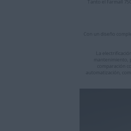
Tanto el Farmall 75
Con un diseño complet
La electrificaci
mantenimiento, p
comparación con
automatización, como