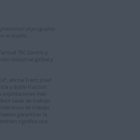
 presentan el programa
n el diseño.
armall 75C Electric y
ión industrial global y
ia”, afirma Franz Josef
cia y doble tracción.
as explotaciones más
ducir tasas de trabajo
condiciones de trabajo
ríamos garantizar la
ambién significa una