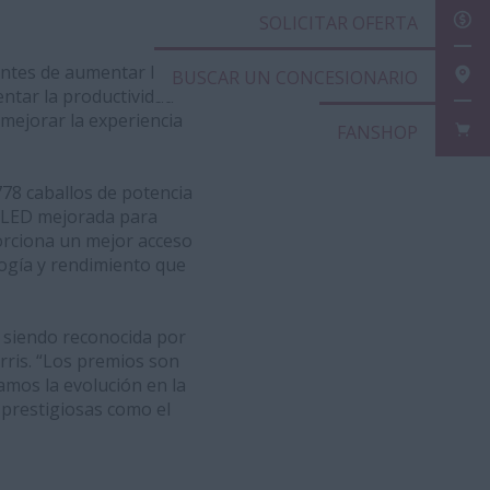
SOL
ientes de aumentar la
BUS
ntar la productividad
mejorar la experiencia
FAN
778 caballos de potencia
n LED mejorada para
orciona un mejor acceso
logía y rendimiento que
 siendo reconocida por
rris. “Los premios son
amos la evolución en la
 prestigiosas como el