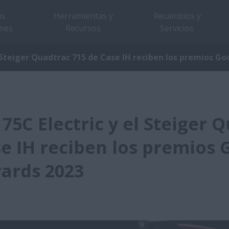
as
Herramientas y
Recambios y
nes
Recursos
Servicios
el Steiger Quadtrac 715 de Case IH reciben los premios 
 75C Electric y el Steiger 
se IH reciben los premios
ards 2023