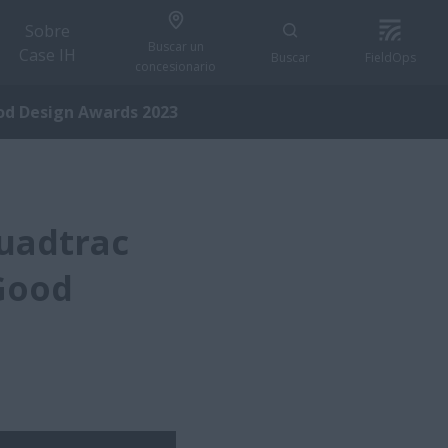
Sobre
Buscar un
Case IH
Buscar
FieldOps
concesionario
Good Design Awards 2023
Quadtrac
 Good