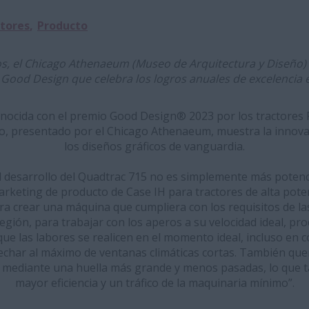
tores
Producto
s, el Chicago Athenaeum (Museo de Arquitectura y Diseño)
Good Design que celebra los logros anuales de excelencia e
nocida con el premio Good Design® 2023 por los tractores F
o, presentado por el Chicago Athenaeum, muestra la innovac
los diseños gráficos de vanguardia.
el desarrollo del Quadtrac 715 no es simplemente más potenc
marketing de producto de Case IH para tractores de alta poten
ra crear una máquina que cumpliera con los requisitos de l
gión, para trabajar con los aperos a su velocidad ideal, pro
que las labores se realicen en el momento ideal, incluso en 
ovechar al máximo de ventanas climáticas cortas. También que
o mediante una huella más grande y menos pasadas, lo que t
mayor eficiencia y un tráfico de la maquinaria mínimo”.