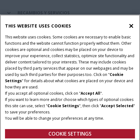
RECAMBIOS Y SERVICIOS
THIS WEBSITE USES COOKIES
SOBRE CASE IH
This website uses cookies. Some cookies are necessary to enable basic
functions and the website cannot function properly without them. Other
cookies are optional and cookies may be placed on your device to
improve your experience, collect statistics, optimize site functionality and
Términos y condiciones
Aviso de privacidad
Aviso legal
deliver content tailored to your interests. These may include cookies
placed by third party services that appear on our webpages and may be
Cookie Settings
Telematics aviso de privacidad
used by such third parties for their purposes too. Click on "
Cookie
Settings
" for details about what cookies are placed on your device and
© 2026 CNH Industrial America LLC. All Rights Reserved. Case IH is a
how they are used.
trademark of CNH Industrial America LLC.
If you accept all optional cookies, click on "
Accept All
".
If you want to learn more and/or choose which types of optional cookies
this site can use, select "
Cookie Settings
", then click "
Accept Selected
"
to save your preferences.
You will be able to change your preferences at any time.
COOKIE SETTINGS