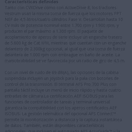
Características definidas
Tanto con CVXDrive como con ActiveDrive 8, los tractores
Vestrum usan la misma toma de fuerza que los motores FPT
NEF de 4,5-litros/cuatro cilindros Fase V. Desarrollan hasta 10
CV más de potencia nominal entre 1.700 rpm y 1.900 rpm, y
producen el par máximo a 1.300 rpm. El paquete de
acoplamiento de aperos de serie incluye un enganche trasero
de 5.600 kg de Cat II/III, mientras que cuentan con un enganche
delantero de 2.300kg opcional, al igual que una toma de fuerza
delantera de 1.000 rpm con embrague en baño de aceite. La
maniobrabilidad se ve favorecida por un radio de giro de 4,5 m.
Con un nivel de ruido de 69 dB(A), las opciones de la cabina
suspendida incluyen un joystick para la pala con botones de
control de la transmisión. El terminal AFS Pro 700 Plus con
pantalla táctil incluye un menú de inicio rápido y hasta cuatro
entradas de cámara.La certificación AEF ISOBUS para las
funciones de controlador de tareas y terminal universal
garantiza la compatibilidad con los aperos certificados AEF
ISOBUS. La gestión telemática del opcional AFS Connect™
permite la monitorización a distancia y la captura instantánea
de datos. También, están disponibles características
adicionales, que incluyen el autoguiado AFS AccuGuide™ y la