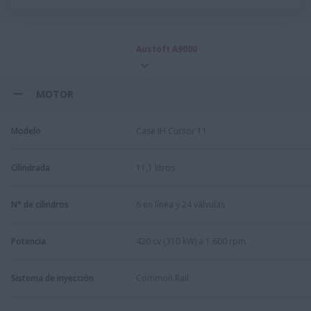
Austoft A9000
MOTOR
Modelo
Case IH Cursor 11
Cilindrada
11,1 litros
N° de cilindros
6 en línea y 24 válvulas
Potencia
420 cv (310 kW) a 1.600 rpm
Sistema de inyección
Common Rail