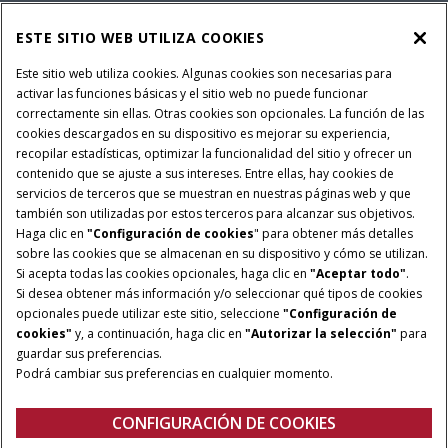
SERVICIOS FINANCIEROS
ESTE SITIO WEB UTILIZA COOKIES
SOBRE CASE IH
Este sitio web utiliza cookies. Algunas cookies son necesarias para
activar las funciones básicas y el sitio web no puede funcionar
correctamente sin ellas. Otras cookies son opcionales. La función de las
cookies descargados en su dispositivo es mejorar su experiencia,
recopilar estadísticas, optimizar la funcionalidad del sitio y ofrecer un
Política Integrada QEHS
Política de Privacidad
contenido que se ajuste a sus intereses. Entre ellas, hay cookies de
Terminos y Condiciones
Nota Legal
servicios de terceros que se muestran en nuestras páginas web y que
también son utilizadas por estos terceros para alcanzar sus objetivos.
Configuración de cookies
Haga clic en
"Configuración de cookies
" para obtener más detalles
sobre las cookies que se almacenan en su dispositivo y cómo se utilizan.
© 2026 CNH Industrial America LLC. All Rights Reserved. Case IH is a
Si acepta todas las cookies opcionales, haga clic en
"Aceptar todo"
.
trademark of CNH Industrial America LLC.
Si desea obtener más información y/o seleccionar qué tipos de cookies
opcionales puede utilizar este sitio, seleccione
"Configuración de
cookies"
y, a continuación, haga clic en
"Autorizar la selección"
para
guardar sus preferencias.
Podrá cambiar sus preferencias en cualquier momento.
CONFIGURACIÓN DE COOKIES