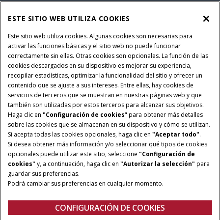
SERVICIOS FINANCIEROS
ESTE SITIO WEB UTILIZA COOKIES
SOBRE CASE IH
Este sitio web utiliza cookies. Algunas cookies son necesarias para
activar las funciones básicas y el sitio web no puede funcionar
correctamente sin ellas. Otras cookies son opcionales. La función de las
cookies descargados en su dispositivo es mejorar su experiencia,
recopilar estadísticas, optimizar la funcionalidad del sitio y ofrecer un
Política Integrada QEHS
Política de Privacidad
contenido que se ajuste a sus intereses. Entre ellas, hay cookies de
Terminos y Condiciones
Nota Legal
servicios de terceros que se muestran en nuestras páginas web y que
también son utilizadas por estos terceros para alcanzar sus objetivos.
Configuración de cookies
Haga clic en
"Configuración de cookies
" para obtener más detalles
sobre las cookies que se almacenan en su dispositivo y cómo se utilizan.
© 2026 CNH Industrial America LLC. All Rights Reserved. Case IH is a
Si acepta todas las cookies opcionales, haga clic en
"Aceptar todo"
.
trademark of CNH Industrial America LLC.
Si desea obtener más información y/o seleccionar qué tipos de cookies
opcionales puede utilizar este sitio, seleccione
"Configuración de
cookies"
y, a continuación, haga clic en
"Autorizar la selección"
para
guardar sus preferencias.
Podrá cambiar sus preferencias en cualquier momento.
CONFIGURACIÓN DE COOKIES