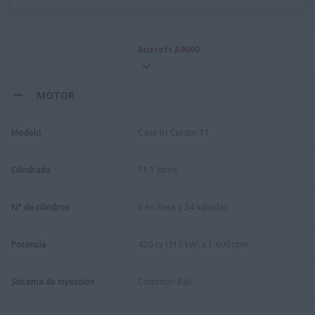
Austoft A9000
MOTOR
Modelo
Case IH Cursor 11
Cilindrada
11,1 litros
N° de cilindros
6 en línea y 24 válvulas
Potencia
420 cv (310 kW) a 1.600 rpm
Sistema de inyección
Common Rail