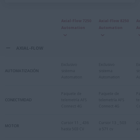
Axial-Flow 7250
Axial-Flow 8250
A
Automation
Automation
A
AXIAL-FLOW
Exclusivo
Exclusivo
Ex
AUTOMATIZACIÓN
sistema
sistema
s
Automation
Automation
A
Paquete de
Paquete de
P
CONECTIVIDAD
telemetría AFS
telemetría AFS
te
Connect 4G
Connect 4G
C
Cursor 11 _ 436
Cursor 13 _ 503
Cu
MOTOR
hasta 503 CV
a 571 cv
a