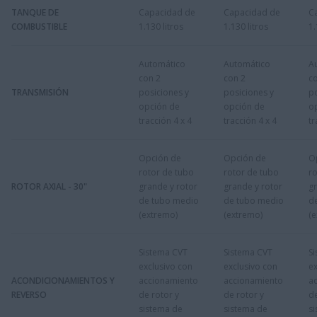
TANQUE DE
Capacidad de
Capacidad de
C
COMBUSTIBLE
1.130 litros
1.130 litros
1.
Automático
Automático
A
con 2
con 2
c
TRANSMISIÓN
posiciones y
posiciones y
po
opción de
opción de
o
tracción 4 x 4
tracción 4 x 4
tr
Opción de
Opción de
O
rotor de tubo
rotor de tubo
ro
ROTOR AXIAL - 30"
grande y rotor
grande y rotor
gr
de tubo medio
de tubo medio
d
(extremo)
(extremo)
(
Sistema CVT
Sistema CVT
S
exclusivo con
exclusivo con
ex
ACONDICIONAMIENTOS Y
accionamiento
accionamiento
a
REVERSO
de rotor y
de rotor y
de
sistema de
sistema de
s