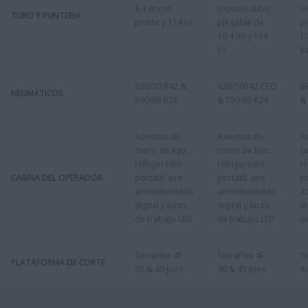
8,3 m con
(opción: tubo
(o
TUBO Y PUNTERIA
pivote y 114 l/s
plegable de
p
10,4 m) y 159
10
l/s
l/
620/70 R42 &
620/70R42 CFO
6
NEUMÁTICOS
600/65 R28
& 750/65 R26
&
Asientos de
Asientos de
A
cuero de lujo,
cuero de lujo,
cu
refrigerador
refrigerador
re
CABINA DEL OPERADOR
portátil, aire
portátil, aire
po
acondicionado
acondicionado
a
digital y luces
digital y luces
di
de trabajo LED
de trabajo LED
de
TerraFlex 4F -
TerraFlex 4F -
Te
PLATAFORMA DE CORTE
35 & 40 pies
40 & 45 pies
40