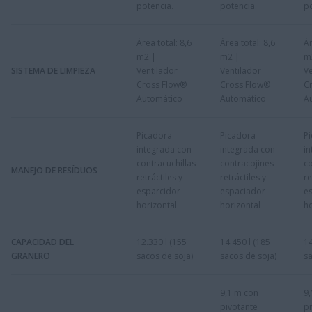
potencia.
potencia.
po
Área total: 8,6
Área total: 8,6
Ár
m2 |
m2 |
m
SISTEMA DE LIMPIEZA
Ventilador
Ventilador
Ve
Cross Flow®
Cross Flow®
C
Automático
Automático
A
Picadora
Picadora
P
integrada con
integrada con
i
contracuchillas
contracojines
co
MANEJO DE RESÍDUOS
retráctiles y
retráctiles y
re
esparcidor
espaciador
e
horizontal
horizontal
ho
CAPACIDAD DEL
12.330 l (155
14.450 l (185
14
GRANERO
sacos de soja)
sacos de soja)
sa
9,1 m con
9
pivotante
pi