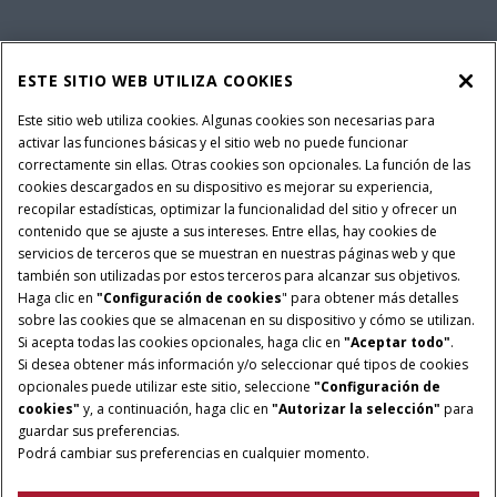
SERVICIOS FINANCIEROS
ESTE SITIO WEB UTILIZA COOKIES
SOBRE CASE IH
Este sitio web utiliza cookies. Algunas cookies son necesarias para
activar las funciones básicas y el sitio web no puede funcionar
correctamente sin ellas. Otras cookies son opcionales. La función de las
cookies descargados en su dispositivo es mejorar su experiencia,
recopilar estadísticas, optimizar la funcionalidad del sitio y ofrecer un
Política Integrada QEHS
Política de Privacidad
contenido que se ajuste a sus intereses. Entre ellas, hay cookies de
Terminos y Condiciones
Nota Legal
servicios de terceros que se muestran en nuestras páginas web y que
también son utilizadas por estos terceros para alcanzar sus objetivos.
Configuración de cookies
Haga clic en
"Configuración de cookies
" para obtener más detalles
sobre las cookies que se almacenan en su dispositivo y cómo se utilizan.
© 2026 CNH Industrial America LLC. All Rights Reserved. Case IH is a
Si acepta todas las cookies opcionales, haga clic en
"Aceptar todo"
.
trademark of CNH Industrial America LLC.
Si desea obtener más información y/o seleccionar qué tipos de cookies
opcionales puede utilizar este sitio, seleccione
"Configuración de
cookies"
y, a continuación, haga clic en
"Autorizar la selección"
para
guardar sus preferencias.
Podrá cambiar sus preferencias en cualquier momento.