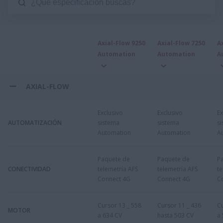
Axial-Flow 9250
Axial-Flow 7250
A
Automation
Automation
A
AXIAL-FLOW
Exclusivo
Exclusivo
Ex
AUTOMATIZACIÓN
sistema
sistema
s
Automation
Automation
A
Paquete de
Paquete de
P
CONECTIVIDAD
telemetría AFS
telemetría AFS
te
Connect 4G
Connect 4G
C
Cursor 13 _ 558
Cursor 11 _ 436
Cu
MOTOR
a 634 CV
hasta 503 CV
a 