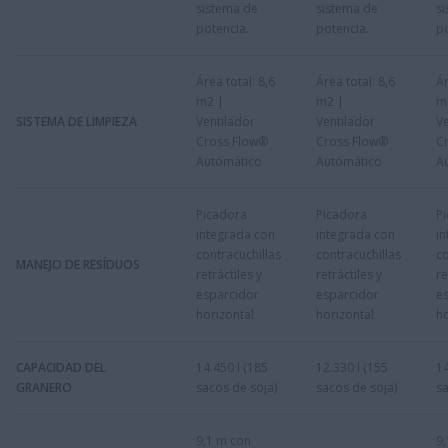
sistema de
sistema de
s
potencia.
potencia.
po
Área total: 8,6
Área total: 8,6
Ár
m2 |
m2 |
m
SISTEMA DE LIMPIEZA
Ventilador
Ventilador
Ve
Cross Flow®
Cross Flow®
C
Automático
Automático
A
Picadora
Picadora
P
integrada con
integrada con
i
contracuchillas
contracuchillas
co
MANEJO DE RESÍDUOS
retráctiles y
retráctiles y
re
esparcidor
esparcidor
e
horizontal
horizontal
ho
CAPACIDAD DEL
14.450 l (185
12.330 l (155
14
GRANERO
sacos de soja)
sacos de soja)
sa
9,1 m con
9