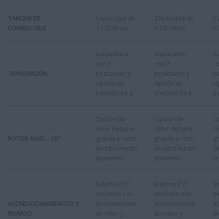
TANQUE DE
Capacidad de
Capacidad de
C
COMBUSTIBLE
1.130 litros
1.130 litros
1.
Automático
Automático
A
con 2
con 2
c
TRANSMISIÓN
posiciones y
posiciones y
po
opción de
opción de
o
tracción 4 x 4
tracción 4 x 4
tr
Opción de
Opción de
O
rotor de tubo
rotor de tubo
ro
ROTOR AXIAL - 30"
grande y rotor
grande y rotor
gr
de tubo medio
de tubo medio
d
(extremo)
(extremo)
(
Sistema CVT
Sistema CVT
S
exclusivo con
exclusivo con
ex
ACONDICIONAMIENTOS Y
accionamiento
accionamiento
a
REVERSO
de rotor y
de rotor y
de