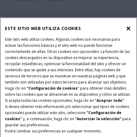
SERVICIOS FINANCIEROS
ESTE SITIO WEB UTILIZA COOKIES
SOBRE CASE IH
Este sitio web utiliza cookies. Algunas cookies son necesarias para
activar las funciones básicas y el sitio web no puede funcionar
correctamente sin ellas. Otras cookies son opcionales. La función de las
cookies descargados en su dispositivo es mejorar su experiencia,
recopilar estadísticas, optimizar la funcionalidad del sitio y ofrecer un
Política Integrada QEHS
Política de Privacidad
contenido que se ajuste a sus intereses. Entre ellas, hay cookies de
Terminos y Condiciones
Nota Legal
servicios de terceros que se muestran en nuestras páginas web y que
también son utilizadas por estos terceros para alcanzar sus objetivos.
Configuración de cookies
Haga clic en
"Configuración de cookies
" para obtener más detalles
sobre las cookies que se almacenan en su dispositivo y cómo se utilizan.
© 2026 CNH Industrial America LLC. All Rights Reserved. Case IH is a
Si acepta todas las cookies opcionales, haga clic en
"Aceptar todo"
.
trademark of CNH Industrial America LLC.
Si desea obtener más información y/o seleccionar qué tipos de cookies
opcionales puede utilizar este sitio, seleccione
"Configuración de
cookies"
y, a continuación, haga clic en
"Autorizar la selección"
para
guardar sus preferencias.
Podrá cambiar sus preferencias en cualquier momento.