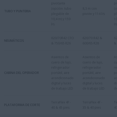
pivotante
pi
(opción: tubo
8,3 m con
(o
TUBO Y PUNTERIA
plegable de
pivote y 114 l/s
p
10,4 m) y 159
10
l/s
l/
620/70R42 CFO
620/70 R42 &
6
NEUMÁTICOS
& 750/65 R26
600/65 R28
&
Asientos de
Asientos de
A
cuero de lujo,
cuero de lujo,
cu
refrigerador
refrigerador
re
CABINA DEL OPERADOR
portátil, aire
portátil, aire
po
acondicionado
acondicionado
a
digital y luces
digital y luces
di
de trabajo LED
de trabajo LED
de
TerraFlex 4F -
TerraFlex 4F -
Te
PLATAFORMA DE CORTE
40 & 45 pies
35 & 40 pies
40