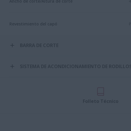
Ancho de corte/Altura de corte
4
Revestimiento del capó
P
BARRA DE CORTE
SISTEMA DE ACONDICIONAMIENTO DE RODILLO
Folleto Técnico