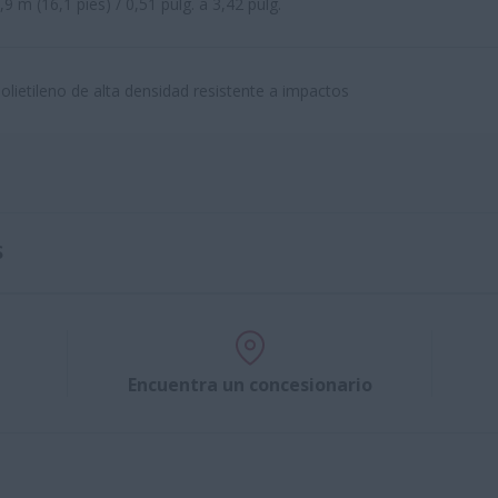
,9 m (16,1 pies) / 0,51 pulg. a 3,42 pulg.
olietileno de alta densidad resistente a impactos
S
Encuentra un concesionario