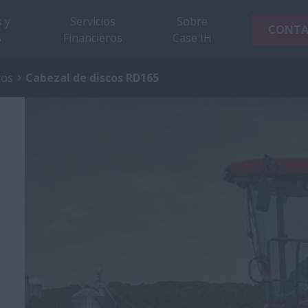
 y
Servicios
Sobre
CONT
s
Financieros
Case IH
cos
Cabezal de discos RD165
5