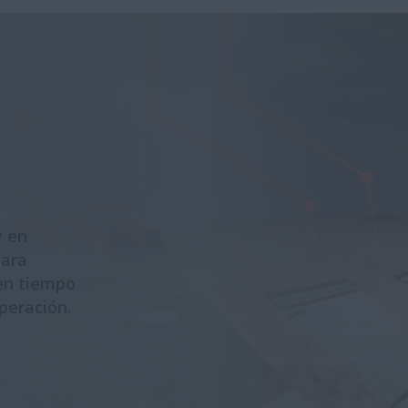
y en
para
en tiempo
peración.