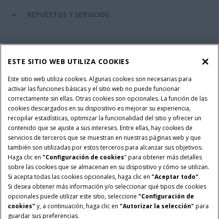
REPUESTOS Y SERVICIOS
SERVICIOS FINANCIEROS
ESTE SITIO WEB UTILIZA COOKIES
SOBRE CASE IH
Este sitio web utiliza cookies. Algunas cookies son necesarias para
activar las funciones básicas y el sitio web no puede funcionar
correctamente sin ellas. Otras cookies son opcionales. La función de las
cookies descargados en su dispositivo es mejorar su experiencia,
recopilar estadísticas, optimizar la funcionalidad del sitio y ofrecer un
Política Integrada QEHS
Política de Privacidad
contenido que se ajuste a sus intereses. Entre ellas, hay cookies de
Terminos y Condiciones
Nota Legal
servicios de terceros que se muestran en nuestras páginas web y que
también son utilizadas por estos terceros para alcanzar sus objetivos.
Configuración de cookies
Haga clic en
"Configuración de cookies
" para obtener más detalles
sobre las cookies que se almacenan en su dispositivo y cómo se utilizan.
© 2026 CNH Industrial America LLC. All Rights Reserved. Case IH is a
Si acepta todas las cookies opcionales, haga clic en
"Aceptar todo"
.
trademark of CNH Industrial America LLC.
Si desea obtener más información y/o seleccionar qué tipos de cookies
opcionales puede utilizar este sitio, seleccione
"Configuración de
cookies"
y, a continuación, haga clic en
"Autorizar la selección"
para
guardar sus preferencias.