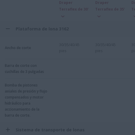
Draper
Draper
D
Terraflex de 30'
Terraflex de 35'
T
Plataforma de lona 3162
30/35/40/45
30/35/40/45
3
Ancho de corte
pies
pies
pi
Barra de corte con
cuchillas de 3 pulgadas
Bomba de pistones
axiales de presión y flujo
compensados y motor
hidráulico para
accionamiento de la
barra de corte.
Sistema de transporte de lonas