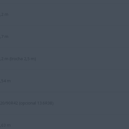
,2 m
,7 m
,2 m (trocha 2,5 m)
,54 m
20/90R42 (opcional 13.6R38)
,63 m