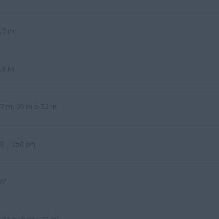
,7 m
,9 m
7 m, 30 m o 32 m
0 – 250 cm
0°