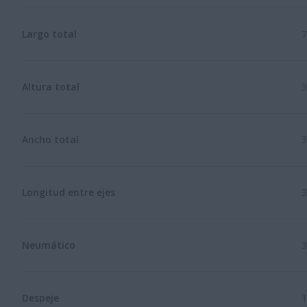
Largo total
7
Altura total
3
Ancho total
3
Longitud entre ejes
3
Neumático
3
Despeje
1