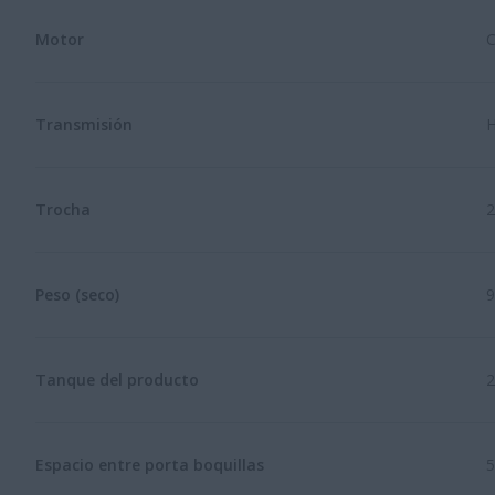
Motor
C
Transmisión
H
Trocha
2
Peso (seco)
9
Tanque del producto
2
Espacio entre porta boquillas
5