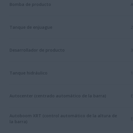
Bomba de producto
A
Tanque de enjuague
2
Desarrollador de producto
3
Tanque hidráulico
1
Autocenter (centrado automático de la barra)
E
Autoboom XRT (control automático de la altura de
E
la barra)