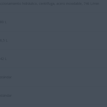
ccionamiento hidráulico, centrífuga, acero inoxidable, 746 L/min
80 L
6,5 L
42 L
stándar
stándar