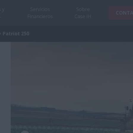
 y
Servicios
Sobre
CONT
s
Financieros
Case IH
Patriot 250