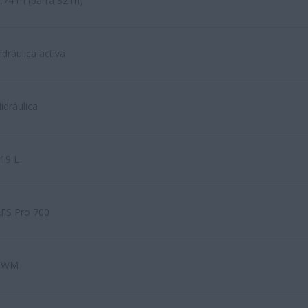
,74 m (barra 32 m)
idráulica activa
idráulica
19 L
FS Pro 700
PWM