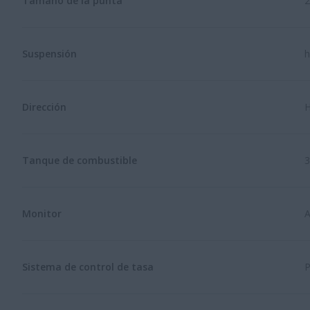
Tamaño de la punta
2
Suspensión
h
Dirección
H
Tanque de combustible
3
Monitor
A
Sistema de control de tasa