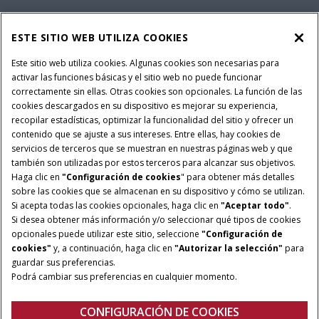
SERVICIOS FINANCIEROS
ESTE SITIO WEB UTILIZA COOKIES
SOBRE CASE IH
Este sitio web utiliza cookies. Algunas cookies son necesarias para
activar las funciones básicas y el sitio web no puede funcionar
correctamente sin ellas. Otras cookies son opcionales. La función de las
cookies descargados en su dispositivo es mejorar su experiencia,
recopilar estadísticas, optimizar la funcionalidad del sitio y ofrecer un
Política Integrada QEHS
Política de Privacidad
contenido que se ajuste a sus intereses. Entre ellas, hay cookies de
Terminos y Condiciones
Nota Legal
servicios de terceros que se muestran en nuestras páginas web y que
también son utilizadas por estos terceros para alcanzar sus objetivos.
Configuración de cookies
Haga clic en
"Configuración de cookies
" para obtener más detalles
sobre las cookies que se almacenan en su dispositivo y cómo se utilizan.
© 2026 CNH Industrial America LLC. All Rights Reserved. Case IH is a
Si acepta todas las cookies opcionales, haga clic en
"Aceptar todo"
.
trademark of CNH Industrial America LLC.
Si desea obtener más información y/o seleccionar qué tipos de cookies
opcionales puede utilizar este sitio, seleccione
"Configuración de
cookies"
y, a continuación, haga clic en
"Autorizar la selección"
para
guardar sus preferencias.
Podrá cambiar sus preferencias en cualquier momento.
CONFIGURACIÓN DE COOKIES