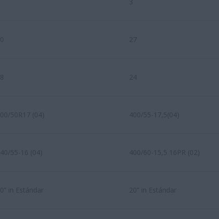
3
0
27
8
24
00/50R17 (04)
400/55-17,5(04)
40/55-16 (04)
400/60-15,5 16PR (02)
0” in Estándar
20” in Estándar