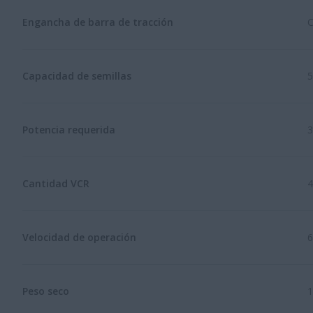
Engancha de barra de tracción
C
Capacidad de semillas
5
Potencia requerida
3
Cantidad VCR
4
Velocidad de operación
6
Peso seco
1