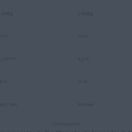
.200kg
2.400kg
17 m
13 m
,2 m***
3,2 m
16 m
11 m
60L/ min
90L/min
Observações