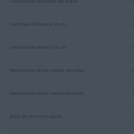
Cantidad de secciones del chasis
3
Cantidad de líneas x 45 cm
4
Cantidad de líneas x 50 cm
3
Neumáticos de las ruedas centrales
5
Neumáticos de las ruedas laterales
3
Disco de corte corrugado
2