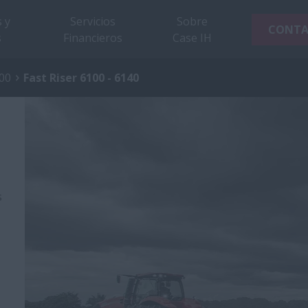
 y
Servicios
Sobre
CONT
s
Financieros
Case IH
00
Fast Riser 6100 - 6140
s