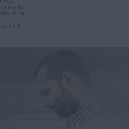
brica.
da região.
alho de 10
to e 3,8