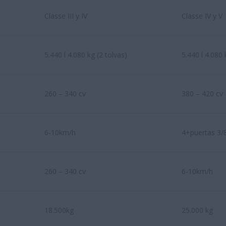
Classe III y IV
Classe IV y V
5.440 l 4.080 kg (2 tolvas)
5.440 l 4.080 
260 – 340 cv
380 – 420 cv
6-10km/h
4+puertas 3/8
260 – 340 cv
6-10km/h
18.500kg
25.000 kg