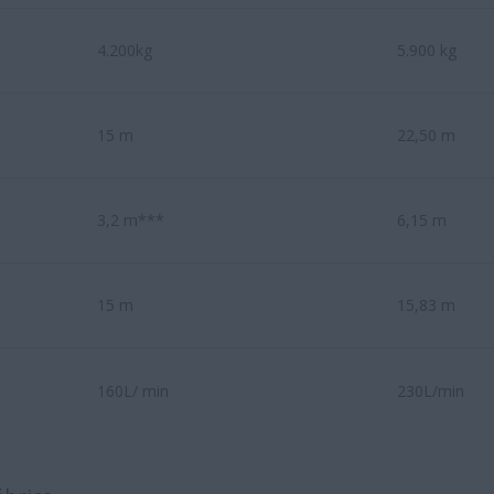
4.200kg
5.900 kg
15 m
22,50 m
3,2 m***
6,15 m
15 m
15,83 m
160L/ min
230L/min