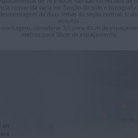
espaçamentos de 76 e 90cm não são fornecidos de fá
ncia requerida varia em função do solo e topografia 
esmontagem de duas linhas da seção central, trab
minutos.
montagem, considerar 3,5 para 45cm de espaçamen
metros para 50cm de espaçamento.
y en
para