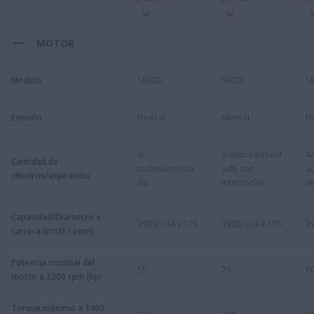
MOTOR
Modelo
S8000
S8000
S
Emisión
Nivel III
Nivel III
Ni
3/
3/sobrealiment
4
Cantidad de
turboalimenta
ado con
a
cilindros/aspiración
do
intercooler
in
Capacidad/Diámetro x
3908/104 x 115
3908/104 x 115
3
carrera (cm3) / (mm)
Potencia nominal del
55
75
8
motor a 2300 rpm (hp)
Torque máximo a 1400