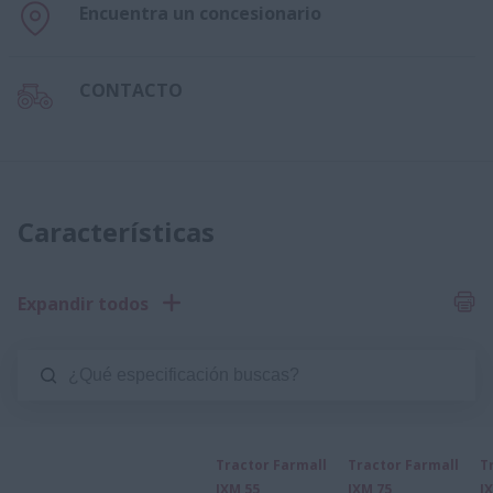
Encuentra un concesionario
CONTACTO
Características
Expandir todos
Tractor Farmall
Tractor Farmall
T
JXM 55
JXM 75
J