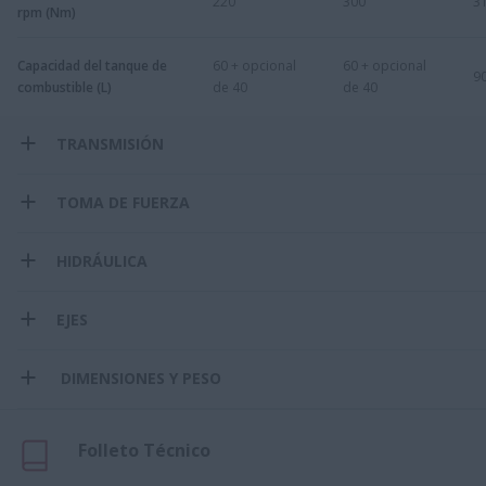
220
300
3
rpm (Nm)
Capacidad del tanque de
60 + opcional
60 + opcional
9
combustible (L)
de 40
de 40
TRANSMISIÓN
TOMA DE FUERZA
HIDRÁULICA
EJES
DIMENSIONES Y PESO
Folleto Técnico