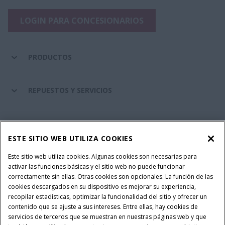
LOGIN PARA CONCESIONARIOS
PRODUCTOS
REPUESTOS Y SERVICIOS
SERVICIOS FINANCIEROS
ESTE SITIO WEB UTILIZA COOKIES
SOBRE CASE IH
Este sitio web utiliza cookies. Algunas cookies son necesarias para
activar las funciones básicas y el sitio web no puede funcionar
correctamente sin ellas. Otras cookies son opcionales. La función de las
cookies descargados en su dispositivo es mejorar su experiencia,
recopilar estadísticas, optimizar la funcionalidad del sitio y ofrecer un
Política Integrada QEHS
Política de Privacidad
contenido que se ajuste a sus intereses. Entre ellas, hay cookies de
Terminos y Condiciones
Nota Legal
servicios de terceros que se muestran en nuestras páginas web y que