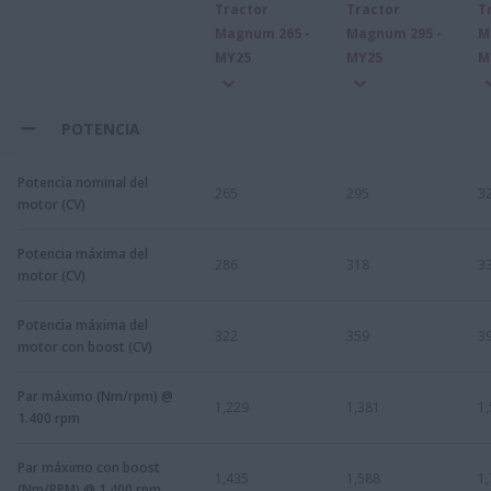
Tractor
Tractor
T
Magnum 265 -
Magnum 295 -
M
MY25
MY25
M
POTENCIA
Potencia nominal del
265
295
3
motor (CV)
Potencia máxima del
286
318
3
motor (CV)
Potencia máxima del
322
359
3
motor con boost (CV)
Par máximo (Nm/rpm) @
1,229
1,381
1
1.400 rpm
Par máximo con boost
1,435
1,588
1
(Nm/RPM) @ 1.400 rpm