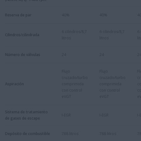
Reserva de par
40%
40%
4
6 cilindros/8,7
6 cilindros/8,7
6 
Cilindros/cilindrada
litros
litros
li
Número de válvulas
24
24
2
Flujo
Flujo
Fl
cruzado/turbo
cruzado/turbo
c
Aspiración
comprimida
comprimida
c
con control
con control
co
eVGT
eVGT
e
Sistema de tratamiento
I-EGR
I-EGR
I-
de gases de escape
Depósito de combustible
788 litros
788 litros
78