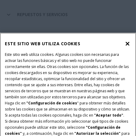
REPUESTOS Y SERVICIOS
SERVICIOS FINANCIEROS
ESTE SITIO WEB UTILIZA COOKIES
SOBRE CASE IH
Este sitio web utiliza cookies. Algunas cookies son necesarias para
activar las funciones básicas y el sitio web no puede funcionar
correctamente sin ellas. Otras cookies son opcionales. La función de las
cookies descargados en su dispositivo es mejorar su experiencia,
recopilar estadísticas, optimizar la funcionalidad del sitio y ofrecer un
Política Integrada QEHS
Política de Privacidad
contenido que se ajuste a sus intereses. Entre ellas, hay cookies de
Terminos y Condiciones
Nota Legal
servicios de terceros que se muestran en nuestras páginas web y que
también son utilizadas por estos terceros para alcanzar sus objetivos.
Configuración de cookies
Haga clic en
"Configuración de cookies
" para obtener más detalles
sobre las cookies que se almacenan en su dispositivo y cómo se utilizan.
© 2026 CNH Industrial America LLC. All Rights Reserved. Case IH is a
Si acepta todas las cookies opcionales, haga clic en
"Aceptar todo"
.
trademark of CNH Industrial America LLC.
Si desea obtener más información y/o seleccionar qué tipos de cookies
opcionales puede utilizar este sitio, seleccione
"Configuración de
cookies"
y, a continuación, haga clic en
"Autorizar la selección"
para