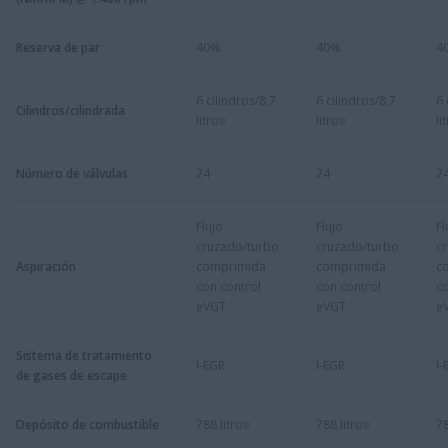
Reserva de par
40%
40%
4
6 cilindros/8,7
6 cilindros/8,7
6 
Cilindros/cilindrada
litros
litros
li
Número de válvulas
24
24
2
Flujo
Flujo
Fl
cruzado/turbo
cruzado/turbo
c
Aspiración
comprimida
comprimida
c
con control
con control
co
eVGT
eVGT
e
Sistema de tratamiento
I-EGR
I-EGR
I-
de gases de escape
Depósito de combustible
788 litros
788 litros
78