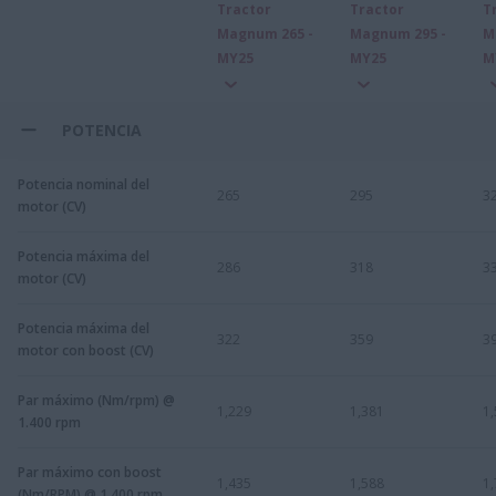
Tractor
Tractor
T
Magnum 265 -
Magnum 295 -
M
MY25
MY25
M
POTENCIA
Potencia nominal del
265
295
3
motor (CV)
Potencia máxima del
286
318
3
motor (CV)
Potencia máxima del
322
359
3
motor con boost (CV)
Par máximo (Nm/rpm) @
1,229
1,381
1
1.400 rpm
Par máximo con boost
1,435
1,588
1
(Nm/RPM) @ 1.400 rpm