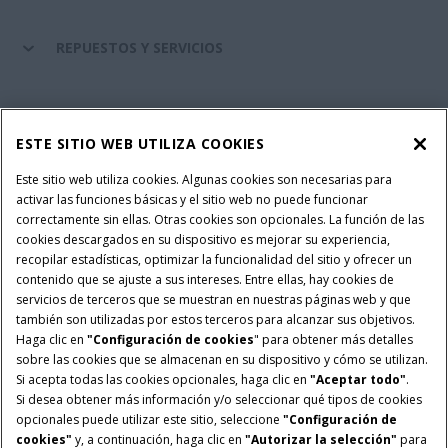
REPUESTOS Y SERVICIOS
SERVICIOS FINANCIEROS
ESTE SITIO WEB UTILIZA COOKIES
SOBRE CASE IH
Este sitio web utiliza cookies. Algunas cookies son necesarias para
activar las funciones básicas y el sitio web no puede funcionar
correctamente sin ellas. Otras cookies son opcionales. La función de las
cookies descargados en su dispositivo es mejorar su experiencia,
recopilar estadísticas, optimizar la funcionalidad del sitio y ofrecer un
Política Integrada QEHS
Política de Privacidad
contenido que se ajuste a sus intereses. Entre ellas, hay cookies de
Terminos y Condiciones
Nota Legal
servicios de terceros que se muestran en nuestras páginas web y que
también son utilizadas por estos terceros para alcanzar sus objetivos.
Configuración de cookies
Haga clic en
"Configuración de cookies
" para obtener más detalles
sobre las cookies que se almacenan en su dispositivo y cómo se utilizan.
© 2026 CNH Industrial America LLC. All Rights Reserved. Case IH is a
Si acepta todas las cookies opcionales, haga clic en
"Aceptar todo"
.
trademark of CNH Industrial America LLC.
Si desea obtener más información y/o seleccionar qué tipos de cookies
opcionales puede utilizar este sitio, seleccione
"Configuración de
cookies"
y, a continuación, haga clic en
"Autorizar la selección"
para