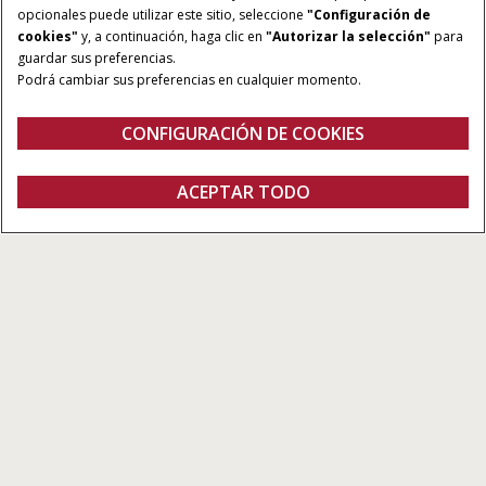
TRANSMISIÓN:
SISTEMA HIDRÁULICO:
opcionales puede utilizar este sitio, seleccione
"Configuración de
Automática. Full Power
PFC (Presión y caudal
cookies"
y, a continuación, haga clic en
"Autorizar la selección"
para
guardar sus preferencias.
Shift 16 x 2 velocidades
compensados) con caudal
Podrá cambiar sus preferencias en cualquier momento.
de 428 l/min y 8 válvulas
de control remoto
CONFIGURACIÓN DE COOKIES
Visión General
Características
Modelos
Especificacione
ACEPTAR TODO
Quadtrac
CONTACTO