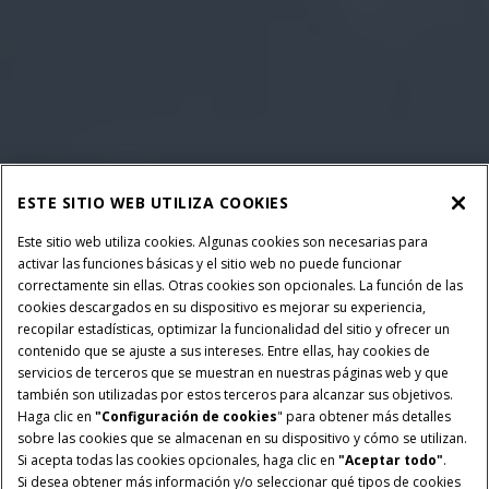
ESTE SITIO WEB UTILIZA COOKIES
Este sitio web utiliza cookies. Algunas cookies son necesarias para
activar las funciones básicas y el sitio web no puede funcionar
correctamente sin ellas. Otras cookies son opcionales. La función de las
cookies descargados en su dispositivo es mejorar su experiencia,
recopilar estadísticas, optimizar la funcionalidad del sitio y ofrecer un
contenido que se ajuste a sus intereses. Entre ellas, hay cookies de
servicios de terceros que se muestran en nuestras páginas web y que
también son utilizadas por estos terceros para alcanzar sus objetivos.
POTENCIA:
MOTOR:
Haga clic en
"Configuración de cookies
" para obtener más detalles
508 CV y 2374 Nm de
Turboalimentado de 12,9
sobre las cookies que se almacenan en su dispositivo y cómo se utilizan.
torque
litros de cilindrada
Si acepta todas las cookies opcionales, haga clic en
"Aceptar todo"
.
Si desea obtener más información y/o seleccionar qué tipos de cookies