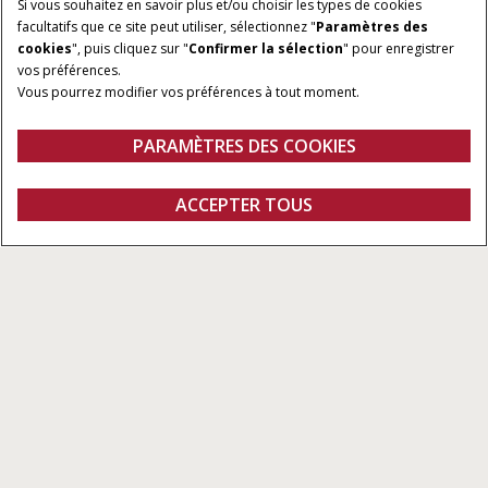
Si vous souhaitez en savoir plus et/ou choisir les types de cookies
facultatifs que ce site peut utiliser, sélectionnez "
Paramètres des
LARGEUR DE TRAVAIL
LARGEUR SUR ROUTE
cookies
", puis cliquez sur "
Confirmer la sélection
" pour enregistrer
6.25 à 12.50 m
2.90 à 4.80 m
vos préférences.
Vous pourrez modifier vos préférences à tout moment.
DIAMÈTRE DES DISQUES
ESPACE ENTRE DISQUES
55.9 cm ou 61 cm
250 mm
PARAMÈTRES DES COOKIES
Aperçu
Caractéristiques
Modèles
DEMANDER UN
ACCEPTER TOUS
Déchaumeur
DEVIS
Demander un devis
Concessionnaires
Fanshop