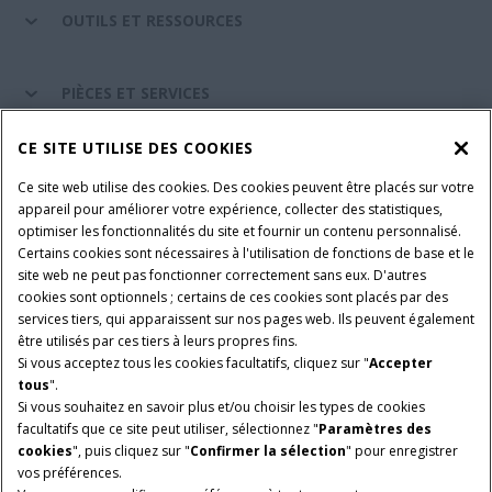
OUTILS ET RESSOURCES
PIÈCES ET SERVICES
CE SITE UTILISE DES COOKIES
A PROPOS DE CASE IH
Ce site web utilise des cookies. Des cookies peuvent être placés sur votre
appareil pour améliorer votre expérience, collecter des statistiques,
optimiser les fonctionnalités du site et fournir un contenu personnalisé.
Certains cookies sont nécessaires à l'utilisation de fonctions de base et le
Conditions générales d'utilisation
Avis de confidentialité
site web ne peut pas fonctionner correctement sans eux. D'autres
Mentions légales
Paramètres des cookies
cookies sont optionnels ; certains de ces cookies sont placés par des
services tiers, qui apparaissent sur nos pages web. Ils peuvent également
Telematics avis de confidentialité
être utilisés par ces tiers à leurs propres fins.
Si vous acceptez tous les cookies facultatifs, cliquez sur "
Accepter
© 2026 CNH Industrial America LLC. All Rights Reserved. Case IH is a
tous
".
trademark of CNH Industrial America LLC.
Si vous souhaitez en savoir plus et/ou choisir les types de cookies
facultatifs que ce site peut utiliser, sélectionnez "
Paramètres des
cookies
", puis cliquez sur "
Confirmer la sélection
" pour enregistrer
vos préférences.