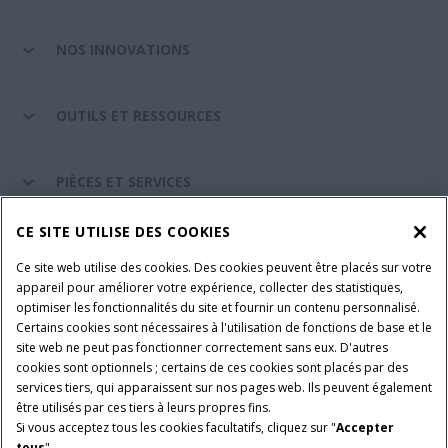
NOS INNOVATIONS
OUTILS ET RESSOURCES
PIÈCES ET SERVICES
CE SITE UTILISE DES COOKIES
A PROPOS DE CASE IH
Ce site web utilise des cookies. Des cookies peuvent être placés sur votre
appareil pour améliorer votre expérience, collecter des statistiques,
optimiser les fonctionnalités du site et fournir un contenu personnalisé.
Certains cookies sont nécessaires à l'utilisation de fonctions de base et le
Conditions générales d'utilisation
Avis de confidentialité
site web ne peut pas fonctionner correctement sans eux. D'autres
Mentions légales
Paramètres des cookies
cookies sont optionnels ; certains de ces cookies sont placés par des
services tiers, qui apparaissent sur nos pages web. Ils peuvent également
Telematics avis de confidentialité
être utilisés par ces tiers à leurs propres fins.
Si vous acceptez tous les cookies facultatifs, cliquez sur "
Accepter
© 2026 CNH Industrial America LLC. All Rights Reserved. Case IH is a
tous
".