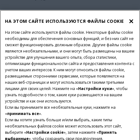
Наши инновации
НА ЭТОМ САЙТЕ ИСПОЛЬЗУЮТСЯ ФАЙЛЫ COOKIE
На этом сайте используются файлы cookie. Некоторые файлы cookie
необходимы для обеспечения основных функций, и без них сайт не
Запчасти и сервис
сможет функционировать должным образом. Другие файлы cookie
являются необязательными, и они могут быть размещены на вашем
устройстве для улучшения вашего опыта, сбора статистики,
Мир CASE IH
оптимизации функциональности сайта и предоставления контента с
учетом ваших интересов. К ним могут относиться файлы cookie,
размещаемые сторонними сервисами, которые появляются на
наших веб-страницах и могут использоваться такими третьими
УСЛОВИЯ И ПРАВИЛА
Политика конфиденциальности
лицами для своих целей. Нажмите на «
Настройки куки
», чтобы
узнать подробности о том, какие куки размещаются на вашем
Imprint
Настройки куки
Telematics Privacy notice
устройстве и как они используются.
Если вы принимаете все необязательные куки, нажмите на
© 2026 CNH Industrial America LLC. All Rights Reserved. Case IH is a
«
принимать все
».
trademark of CNH Industrial America LLC.
Если вы хотите узнать больше и/или выбрать, какие типы
необязательных файлов cookie может использовать этот сайт,
выберите «
Настройки cookie
», затем нажмите «
Принять
выбранные
», чтобы сохранить свои предпочтения.