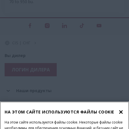
70 to 950 bu.
CIS | СНГ
Вы дилер
ЛОГИН ДИЛЕРА
Наши продукты
Наши инновации
НА ЭТОМ САЙТЕ ИСПОЛЬЗУЮТСЯ ФАЙЛЫ COOKIE
На этом сайте используются файлы cookie. Некоторые файлы cookie
необходимы для обеспечения основных функций, и без них сайт не
Запчасти и сервис