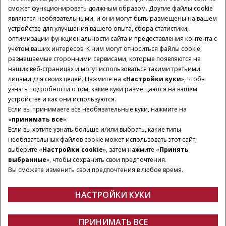
сможет функционировать должным образом. Другие файлы cookie
являются необязательными, и они могут быть размещены на вашем
устройстве для улучшения вашего опыта, сбора статистики,
Мир CASE IH
оптимизации функциональности сайта и предоставления контента с
учетом ваших интересов. К ним могут относиться файлы cookie,
размещаемые сторонними сервисами, которые появляются на
наших веб-страницах и могут использоваться такими третьими
УСЛОВИЯ И ПРАВИЛА
Политика конфиденциальности
лицами для своих целей. Нажмите на «
Настройки куки
», чтобы
узнать подробности о том, какие куки размещаются на вашем
Imprint
Настройки куки
Telematics Privacy notice
устройстве и как они используются.
Если вы принимаете все необязательные куки, нажмите на
© 2026 CNH Industrial America LLC. All Rights Reserved. Case IH is a
«
принимать все
».
trademark of CNH Industrial America LLC.
Если вы хотите узнать больше и/или выбрать, какие типы
необязательных файлов cookie может использовать этот сайт,
выберите «
Настройки cookie
», затем нажмите «
Принять
выбранные
», чтобы сохранить свои предпочтения.
Вы сможете изменить свои предпочтения в любое время.
НАСТРОЙКИ КУКИ
ПРИНИМАТЬ ВСЕ