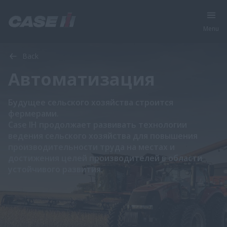
Menu
Back
Автоматизация
Будущее сельского хозяйства строится
фермерами.
Case IH продолжает развивать технологии
ведения сельского хозяйства для повышения
производительности труда на местах и
достижения целей производителей в области
устойчивого развития.