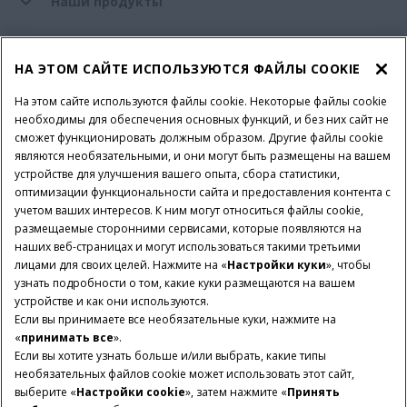
Наши продукты
Наши инновации
НА ЭТОМ САЙТЕ ИСПОЛЬЗУЮТСЯ ФАЙЛЫ COOKIE
На этом сайте используются файлы cookie. Некоторые файлы cookie
необходимы для обеспечения основных функций, и без них сайт не
Запчасти и сервис
сможет функционировать должным образом. Другие файлы cookie
являются необязательными, и они могут быть размещены на вашем
устройстве для улучшения вашего опыта, сбора статистики,
Мир CASE IH
оптимизации функциональности сайта и предоставления контента с
учетом ваших интересов. К ним могут относиться файлы cookie,
размещаемые сторонними сервисами, которые появляются на
наших веб-страницах и могут использоваться такими третьими
УСЛОВИЯ И ПРАВИЛА
Политика конфиденциальности
лицами для своих целей. Нажмите на «
Настройки куки
», чтобы
узнать подробности о том, какие куки размещаются на вашем
Imprint
Настройки куки
Telematics Privacy notice
устройстве и как они используются.
Если вы принимаете все необязательные куки, нажмите на
© 2026 CNH Industrial America LLC. All Rights Reserved. Case IH is a
«
принимать все
».
trademark of CNH Industrial America LLC.
Если вы хотите узнать больше и/или выбрать, какие типы
необязательных файлов cookie может использовать этот сайт,
выберите «
Настройки cookie
», затем нажмите «
Принять