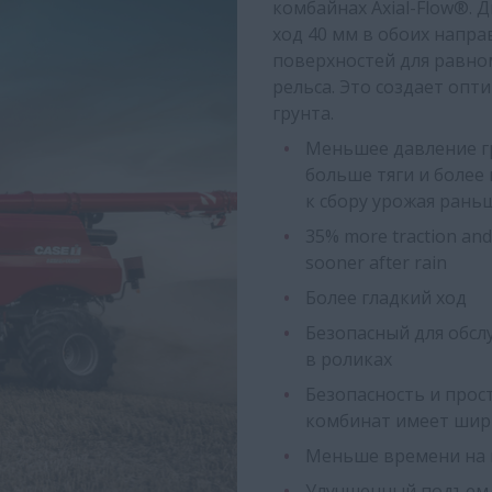
комбайнах Axial-Flow®. 
ход 40 мм в обоих напр
поверхностей для равно
рельса. Это создает оп
грунта.
Меньшее давление гр
больше тяги и боле
к сбору урожая рань
35% more traction and
sooner after rain
Более гладкий ход
Безопасный для обс
в роликах
Безопасность и прост
комбинат имеет шири
Меньше времени на 
Улучшенный подъем