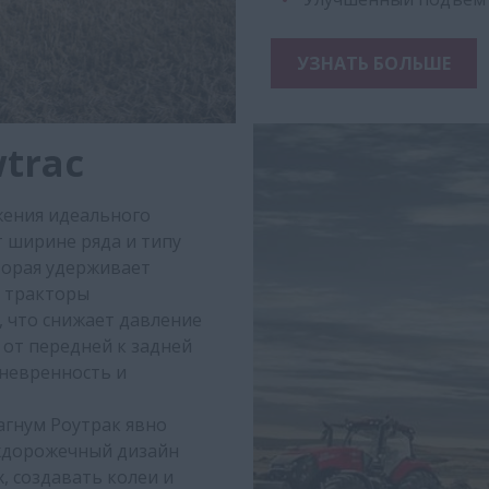
УЗНАТЬ БОЛЬШЕ
trac
жения идеального
т ширине ряда и типу
торая удерживает
и тракторы
, что снижает давление
 от передней к задней
аневренность и
агнум Роутрак явно
вухдорожечный дизайн
, создавать колеи и