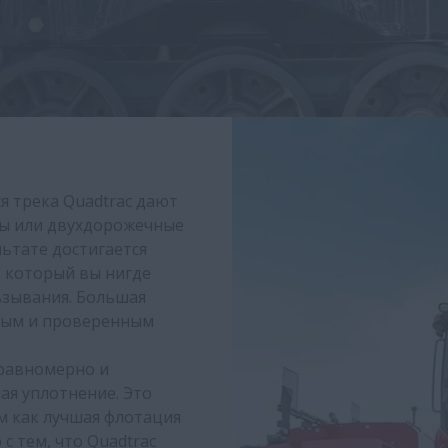
 трека Quadtrac дают
ны или двухдорожечные
льтате достигается
 который вы нигде
ьзывания. Большая
стым и проверенным
 равномерно и
ая уплотнение. Это
м как лучшая флотация
 с тем, что Quadtrac