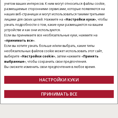
учетом ваших интересов. К ним могут относиться файлы cookie,
размещаемые сторонними сервисами, которые появляются на
наших веб-страницах и могут использоваться такими третьими
лицами для своих целей. Нажмите на «
Настройки куки
», чтобы
узнать подробности о том, какие куки размещаются на вашем
устройстве и как они используются.
Если вы принимаете все необязательные куки, нажмите на
«
принимать все
».
Если вы хотите узнать больше и/или выбрать, какие типы
МОДЕЛИ
МОЩНОСТЬ
необязательных файлов cookie может использовать этот сайт,
ДВИГАТЕЛЯ
3
выберите «
Настройки cookie
», затем нажмите «
Принять
268 – 390
Л.С.
выбранные
», чтобы сохранить свои предпочтения.
Вы сможете изменить свои предпочтения в любое время.
ОБЪЕМ
3,785 to 6,057
Л.
НАСТРОЙКИ КУКИ
Обзор
Характеристики
Брошюра
ПОЛУЧИТЬ
ПРИНИМАТЬ ВСЕ
Патриот 50
ПРЕДЛОЖЕНИЕ
Получить предложение
Найти дилера
Fanshop