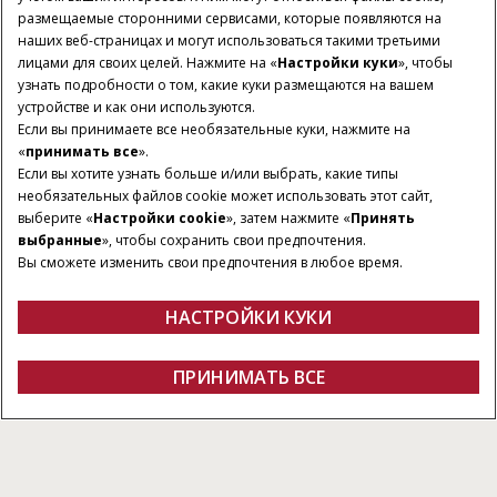
размещаемые сторонними сервисами, которые появляются на
наших веб-страницах и могут использоваться такими третьими
лицами для своих целей. Нажмите на «
Настройки куки
», чтобы
узнать подробности о том, какие куки размещаются на вашем
устройстве и как они используются.
Если вы принимаете все необязательные куки, нажмите на
«
принимать все
».
Если вы хотите узнать больше и/или выбрать, какие типы
необязательных файлов cookie может использовать этот сайт,
выберите «
Настройки cookie
», затем нажмите «
Принять
выбранные
», чтобы сохранить свои предпочтения.
Вы сможете изменить свои предпочтения в любое время.
НАСТРОЙКИ КУКИ
Обзор
Характеристики
Брошюра
ПОЛУЧИТЬ
ПРИНИМАТЬ ВСЕ
Серия Axial-Flow 4000 Exclusive
ПРЕДЛОЖЕНИЕ
Получить предложение
Найти дилера
Fanshop