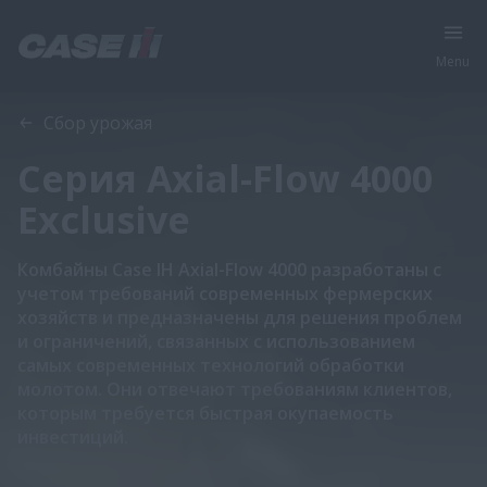
Menu
Обзор
Характеристики
Брошюра
Сбор урожая
Серия Axial-Flow 4000
Exclusive
Комбайны Case IH Axial-Flow 4000 разработаны с
учетом требований современных фермерских
хозяйств и предназначены для решения проблем
и ограничений, связанных с использованием
самых современных технологий обработки
молотом. Они отвечают требованиям клиентов,
которым требуется быстрая окупаемость
инвестиций.