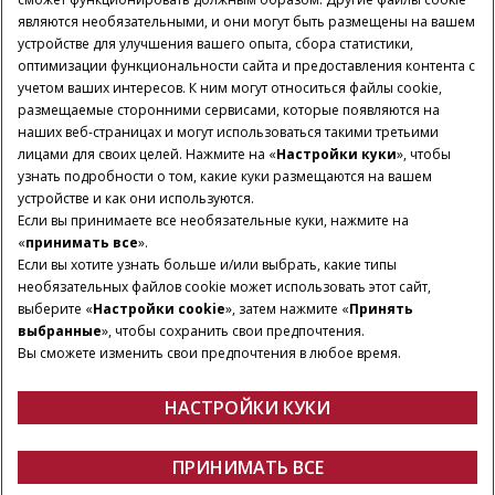
являются необязательными, и они могут быть размещены на вашем
устройстве для улучшения вашего опыта, сбора статистики,
оптимизации функциональности сайта и предоставления контента с
учетом ваших интересов. К ним могут относиться файлы cookie,
размещаемые сторонними сервисами, которые появляются на
наших веб-страницах и могут использоваться такими третьими
лицами для своих целей. Нажмите на «
Настройки куки
», чтобы
узнать подробности о том, какие куки размещаются на вашем
устройстве и как они используются.
Если вы принимаете все необязательные куки, нажмите на
«
принимать все
».
Если вы хотите узнать больше и/или выбрать, какие типы
необязательных файлов cookie может использовать этот сайт,
выберите «
Настройки cookie
», затем нажмите «
Принять
выбранные
», чтобы сохранить свои предпочтения.
Вы сможете изменить свои предпочтения в любое время.
НАСТРОЙКИ КУКИ
Обзор
Характеристики
Брошюра
ПОЛУЧИТЬ
ПРИНИМАТЬ ВСЕ
Прессподборщик серии RB 545
ПРЕДЛОЖЕНИЕ
Получить предложение
Найти дилера
Fanshop