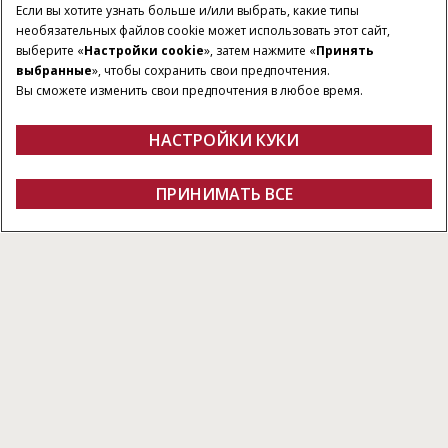
Если вы хотите узнать больше и/или выбрать, какие типы
необязательных файлов cookie может использовать этот сайт,
выберите «
Настройки cookie
», затем нажмите «
Принять
выбранные
», чтобы сохранить свои предпочтения.
Вы сможете изменить свои предпочтения в любое время.
НАСТРОЙКИ КУКИ
Обзор
Характеристики
Брошюра
ПОЛУЧИТЬ
ПРИНИМАТЬ ВСЕ
Малые квадратные пресс-подборщики серии SSB
ПРЕДЛОЖЕНИЕ
Получить предложение
Найти дилера
Fanshop