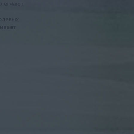
блегчают
олевых
чивает