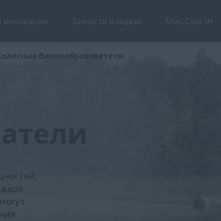
 инновации
Запчасти и сервис
Мир Case IH
Обзор
Характеристики
Колесные Валкообразователи
ватели
щностей,
одаря
могут
ния