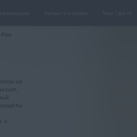
 инновации
Запчасти и сервис
Мир Case IH
Обзор
Features
 Plus
плеем на
axxum,
вый
я защиты
с 4