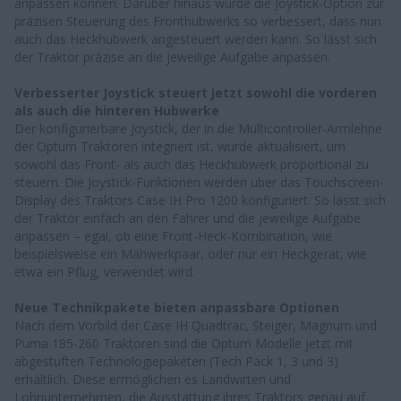
anpassen können. Darüber hinaus wurde die Joystick-Option zur
präzisen Steuerung des Fronthubwerks so verbessert, dass nun
auch das Heckhubwerk angesteuert werden kann. So lässt sich
der Traktor präzise an die jeweilige Aufgabe anpassen.
Verbesserter Joystick steuert jetzt sowohl die vorderen
als auch die hinteren Hubwerke
Der konfigurierbare Joystick, der in die Multicontroller-Armlehne
der Optum Traktoren integriert ist, wurde aktualisiert, um
sowohl das Front- als auch das Heckhubwerk proportional zu
steuern. Die Joystick-Funktionen werden über das Touchscreen-
Display des Traktors Case IH Pro 1200 konfiguriert. So lässt sich
der Traktor einfach an den Fahrer und die jeweilige Aufgabe
anpassen – egal, ob eine Front-Heck-Kombination, wie
beispielsweise ein Mähwerkpaar, oder nur ein Heckgerät, wie
etwa ein Pflug, verwendet wird.
Neue Technikpakete bieten anpassbare Optionen
Nach dem Vorbild der Case IH Quadtrac, Steiger, Magnum und
Puma 185-260 Traktoren sind die Optum Modelle jetzt mit
abgestuften Technologiepaketen (Tech Pack 1, 3 und 3)
erhältlich. Diese ermöglichen es Landwirten und
Lohnunternehmen, die Ausstattung ihres Traktors genau auf