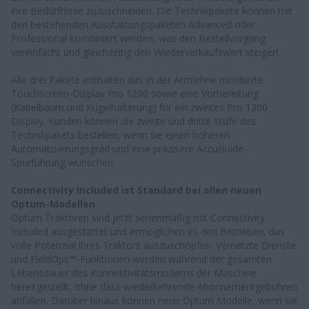
ihre Bedürfnisse zuzuschneiden. Die Technikpakete können mit
den bestehenden Ausstattungspaketen Advanced oder
Professional kombiniert werden, was den Bestellvorgang
vereinfacht und gleichzeitig den Wiederverkaufswert steigert.
Alle drei Pakete enthalten das in der Armlehne montierte
Touchscreen-Display Pro 1200 sowie eine Vorbereitung
(Kabelbaum und Kugelhalterung) für ein zweites Pro 1200
Display. Kunden können die zweite und dritte Stufe des
Technikpakets bestellen, wenn sie einen höheren
Automatisierungsgrad und eine präzisere AccuGuide-
Spurführung wünschen.
Connectivity Included ist Standard bei allen neuen
Optum-Modellen
Optum Traktoren sind jetzt serienmäßig mit Connectivity
Included ausgestattet und ermöglichen es den Betrieben, das
volle Potenzial ihres Traktors auszuschöpfen. Vernetzte Dienste
und FieldOps™-Funktionen werden während der gesamten
Lebensdauer des Konnektivitätsmodems der Maschine
bereitgestellt, ohne dass wiederkehrende Abonnementgebühren
anfallen. Darüber hinaus können neue Optum Modelle, wenn sie