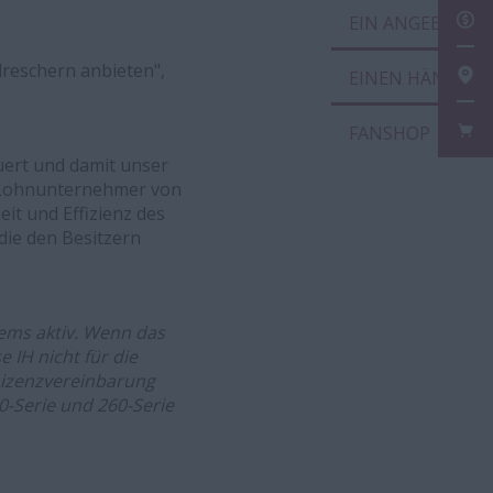
EIN
dreschern anbieten",
EIN
FAN
uert und damit unser
d Lohnunternehmer von
eit und Effizienz des
die den Besitzern
ems aktiv. Wenn das
 IH nicht für die
Lizenzvereinbarung
60-Serie und 260-Serie