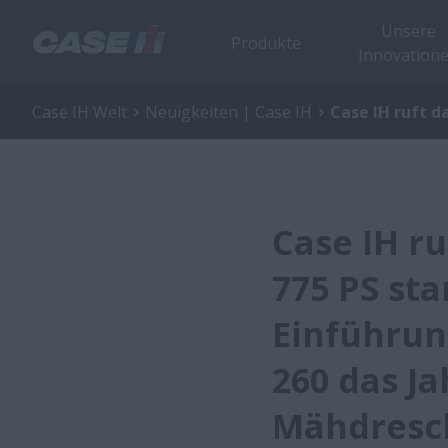
Unsere
Produkte
Innovation
Case IH Welt
Neuigkeiten | Case IH
Case IH ruft d
Case IH ru
775 PS sta
Einführun
260 das Ja
Mähdresc