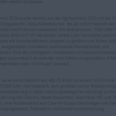
ellen weiter ausbauen.
ers 2024 wurde bereits auf der Agritechnica 2023 mit der Ei
0 eingeläutet. Diese Mähdrescher, die ab sofort bestellt w
vität und Präzision entwickelt. Die Mähdrescher 7260 (498 P
tank), 8260 (571 PS mit einem 14.400-Liter-Korntank) und 92
sind mit fortschrittlichen, doppelt so großen und höher au
 ausgestattet und bieten umfassende Konnektivität und
onen. Eine der wichtigsten Funktionen ist Harvest Comman
en automatisch an eine der vom Fahrer eingestellten, 4 Fah
 maximalen oder Durchsatz“ anpasst.
 Serie (einschließlich des 400 PS 6160 mit einem 10.570-Lit
2.500-Liter-Getreidetank, dem größten seiner Klasse) integr
matisierung in diese Leistungskategorie und sorgt so für
ahrung des Fahrers. Beide Baureihen, Axial-Flow 160 und 
, eine Kombination aus Case IH-Supportleistungen wie Fah
tenmanagement, Telemetrie und Kundenunterstützung.