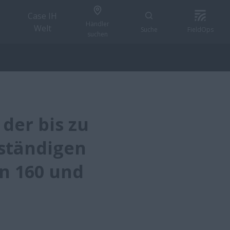
Case IH
Händler
Welt
Suche
FieldOps
suchen
der bis zu
lständigen
n 160 und