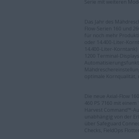
Serie mit weiteren Mod
Das Jahr des Mähdresch
Flow-Serien 160 und 26
für noch mehr Produkti
oder 14.400-Liter-Korn
14.400-Liter-Korntank) 
1200 Terminal-Displays
Automatisierungsfunkti
Mähdreschereinstellung
optimale Kornqualität,
Die neue Axial-Flow 160
460 PS 7160 mit einem 1
Harvest Command™-Auto
unabhängig von der Erf
über Safeguard Connect
Checks, FieldOps Flot