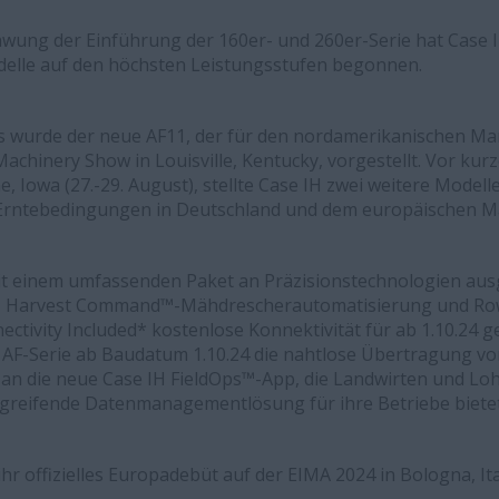
ung der Einführung der 160er- und 260er-Serie hat Case I
lle auf den höchsten Leistungsstufen begonnen.
s wurde der neue AF11, der für den nordamerikanischen Mar
achinery Show in Louisville, Kentucky, vorgestellt. Vor kur
 Iowa (27.-29. August), stellte Case IH zwei weitere Modell
r Erntebedingungen in Deutschland und dem europäischen M
mit einem umfassenden Paket an Präzisionstechnologien aus
ys, Harvest Command™-Mähdrescherautomatisierung und Ro
ectivity Included*
kostenlose Konnektivität
für ab 1.10.24 
d AF-Serie ab Baudatum 1.10.24 die nahtlose Übertragung vo
 an die neue Case IH FieldOps™-App, die Landwirten und L
reifende Datenmanagementlösung für ihre Betriebe bietet
hr offizielles Europadebüt auf der EIMA 2024 in Bologna, Ital