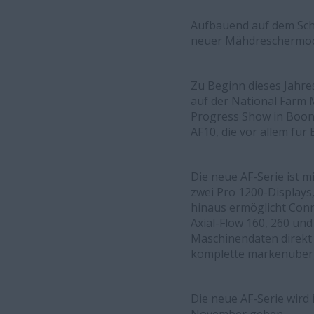
Aufbauend auf dem Schw
neuer Mähdreschermode
Zu Beginn dieses Jahre
auf der National Farm M
Progress Show in Boone,
AF10, die vor allem fü
Die neue AF-Serie ist 
zwei Pro 1200-Displa
hinaus ermöglicht Conn
Axial-Flow 160, 260 un
Maschinendaten direkt
komplette markenüberg
Die neue AF-Serie wird i