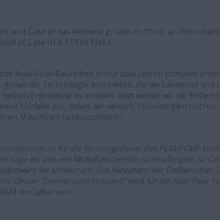
en wird Case IH das weltweit größte Portfolio an Rotormäh
Head of Case IH & STEYR EMEA.
nde Axial-Flow-Baureihen in nur zwei Jahren komplett erne
, genau die Technologie anzubieten, die die Landwirte un
besten Ergebnisse zu erzielen. Jetzt weiten wir die Einfachh
 neue Modelle aus, indem wir weitere Technologien nutzen, 
 ihren Maschinen herauszuholen."
Konnektivität ist für die Nutzungsdauer des PCM/PCMF-Mod
 Lage ist, aktuelle Mobilfunkdienste zu empfangen, ist Case
ardware verantwortlich. Die Akzeptanz der Endbenutzer-
 Die Option "Connectivity Included" wird für die Axial-Flow 1
024 verfügbar sein.