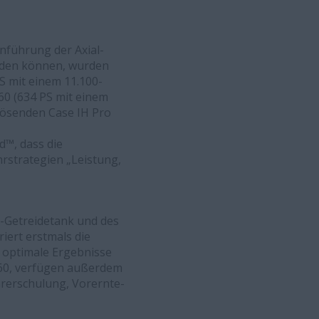
nführung der Axial-
erden können, wurden
S mit einem 11.100-
60 (634 PS mit einem
flösenden Case IH Pro
d™, dass die
rstrategien „Leistung,
er-Getreidetank und des
iert erstmals die
 optimale Ergebnisse
260, verfügen außerdem
rerschulung, Vorernte-