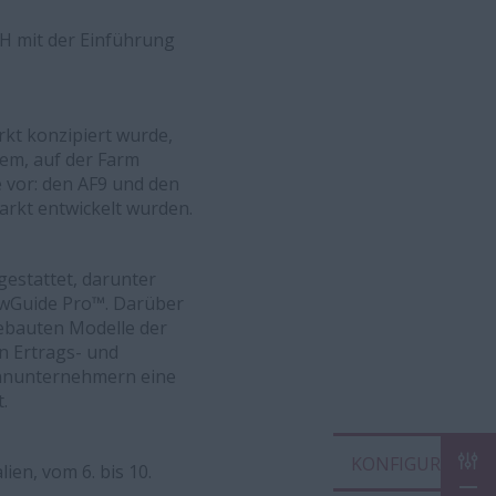
H mit der Einführung
kt konzipiert wurde,
zem, auf der Farm
e vor: den AF9 und den
arkt entwickelt wurden.
gestattet, darunter
wGuide Pro™. Darüber
gebauten Modelle der
n Ertrags- und
ohnunternehmern eine
.
KON
ien, vom 6. bis 10.