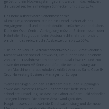
gelöst und ein Nockensystem gedreht werden – das reduziert
die Einstellzeit bei einfeldrigen Schnecken um bis zu 25 %.
Das neue aufsteckbare Seitenmesser mit
Aluminiumgussrahmen ist rund ein Drittel leichter als das
Vorgängermodell und dadurch deutlich einfacher zu handhaben.
Dank der Over-Centre-Verriegelung müssen Seitenmesser- oder
Halmteiler-Baugruppen beim Ausbau nicht mehr demontiert
werden – das reduziert die Ausbauzeit um bis zu 50 %.
"Die neuen VariCut Getreideschneidwerke G500V mit variablen
Messer wurden speziell entwickelt, um Kunden und Bedienern
von Case IH-Mähdreschern der Serien Axial-Flow 160 und 260
sowie der neuen AF-Serie zu helfen, die beste Leistung aus
ihren Maschinen herauszuholen", erklärt Andreas Saile, Case IH
Crop Harvesting Business Manager für Europa.
"Verbesserungen von den Tasträdern bis zu den Kupplungen
sowie das leichtere Click-on-Seitenmesser bedeuten eine
schnellere Einstellung, so dass die Fahrer auf dem Feld schneller
loslegen können. Die höhere Geschwindigkeit des
Hauptmessers verbessert die Durchsatzleistung und der neue
Messerantrieb verkürzt die Wartungszeit - insgesamt