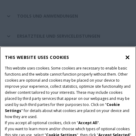
TOOLS UND ANWENDUNGEN
ERSATZTEILE UND SERVICELEISTUNGEN
CASE IH WELT
THIS WEBSITE USES COOKIES
This website uses cookies. Some cookies are necessary to enable basic
functions and the website cannot function properly without them. Other
cookies are optional and cookies may be placed on your device to
Nutzungsbedingungen und rechtliche Hinweise
improve your experience, collect statistics, optimize site functionality and
Datenschutzhinweise
Impressum
Cookie Settings
deliver content tailored to your interests. These may include cookies
placed by third party services that appear on our webpages and may be
Telematics-Datenschutzerklärung
used by such third parties for their purposes too. Click on "
Cookie
Settings
" for details about what cookies are placed on your device and
© 2026 CNH Industrial America LLC. All Rights Reserved. Case IH is a
how they are used.
trademark of CNH Industrial America LLC.
If you accept all optional cookies, click on "
Accept All
".
If you want to learn more and/or choose which types of optional cookies
this site can use, select "
Cookie Settings
", then click "
Accept Selected
"