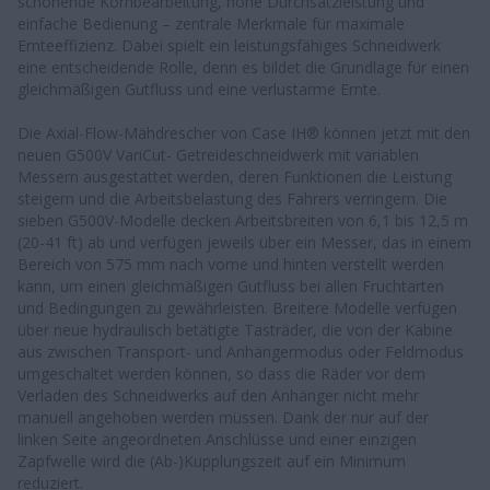
schonende Kornbearbeitung, hohe Durchsatzleistung und
einfache Bedienung – zentrale Merkmale für maximale
Ernteeffizienz. Dabei spielt ein leistungsfähiges Schneidwerk
eine entscheidende Rolle, denn es bildet die Grundlage für einen
gleichmäßigen Gutfluss und eine verlustarme Ernte.
Die Axial-Flow-Mähdrescher von Case IH® können jetzt mit den
neuen G500V VariCut- Getreideschneidwerk mit variablen
Messern ausgestattet werden, deren Funktionen die Leistung
steigern und die Arbeitsbelastung des Fahrers verringern. Die
sieben G500V-Modelle decken Arbeitsbreiten von 6,1 bis 12,5 m
(20-41 ft) ab und verfügen jeweils über ein Messer, das in einem
Bereich von 575 mm nach vorne und hinten verstellt werden
kann, um einen gleichmäßigen Gutfluss bei allen Fruchtarten
und Bedingungen zu gewährleisten. Breitere Modelle verfügen
über neue hydraulisch betätigte Tasträder, die von der Kabine
aus zwischen Transport- und Anhängermodus oder Feldmodus
umgeschaltet werden können, so dass die Räder vor dem
Verladen des Schneidwerks auf den Anhänger nicht mehr
manuell angehoben werden müssen. Dank der nur auf der
linken Seite angeordneten Anschlüsse und einer einzigen
Zapfwelle wird die (Ab-)Kupplungszeit auf ein Minimum
reduziert.