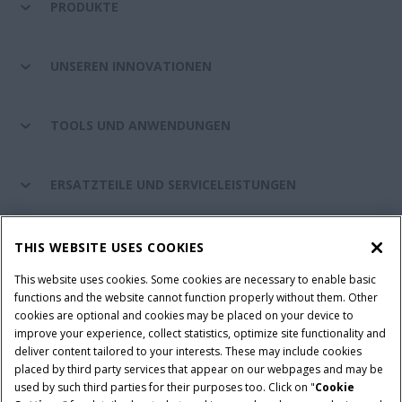
PRODUKTE
UNSEREN INNOVATIONEN
TOOLS UND ANWENDUNGEN
ERSATZTEILE UND SERVICELEISTUNGEN
CASE IH WELT
THIS WEBSITE USES COOKIES
This website uses cookies. Some cookies are necessary to enable basic
functions and the website cannot function properly without them. Other
cookies are optional and cookies may be placed on your device to
Nutzungsbedingungen und rechtliche Hinweise
improve your experience, collect statistics, optimize site functionality and
Datenschutzhinweise
Impressum
Cookie Settings
deliver content tailored to your interests. These may include cookies
placed by third party services that appear on our webpages and may be
Telematics-Datenschutzerklärung
used by such third parties for their purposes too. Click on "
Cookie