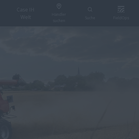
Case IH
Händler
Welt
Suche
FieldOps
suchen