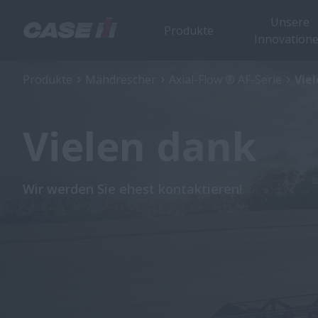
Unsere
Produkte
Innovation
Produkte
Mähdrescher
Axial-Flow ® AF-Serie
Vie
Vielen dank
Wir werden Sie ehest kontaktieren!