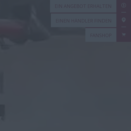
EIN
EIN
FAN