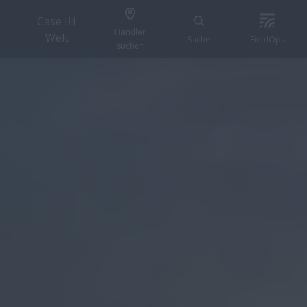
Case IH
Händler
Welt
Suche
FieldOps
suchen
KONFIGURIEREN