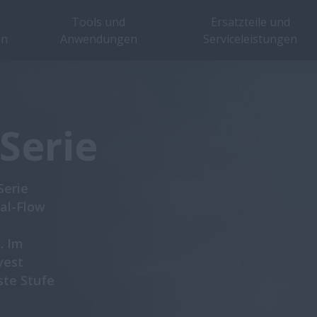
Tools und
Ersatzteile und
en
Anwendungen
Serviceleistungen
Übersicht
Broschüren
Serie
Serie
al-Flow
. Im
vest
ste Stufe