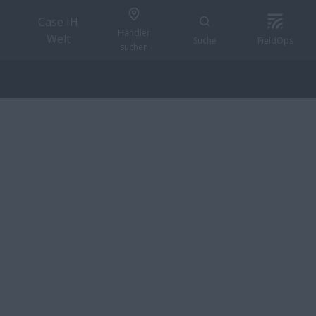
Case IH
Händler
Welt
Suche
FieldOps
suchen