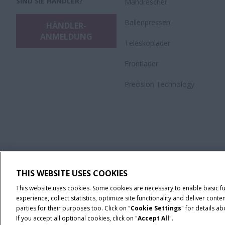
SIND SIE HÄNDLER?
Mähdrescher
Ballenpressen
HÄNDLER-
ANMELDUNG
Teleskoplader
Frontlader
Precision Technology
THIS WEBSITE USES COOKIES
This website uses cookies. Some cookies are necessary to enable basic f
experience, collect statistics, optimize site functionality and deliver co
parties for their purposes too. Click on "
Cookie Settings
" for details a
If you accept all optional cookies, click on "
Accept All
".