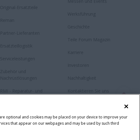
Messen und Events
Original-Ersatzteile
Werksführung
Reman
Geschichte
Partner-Lieferanten
Teile Forum Magazin
Ersatzteillogistik
Karriere
Serviceleistungen
Investoren
Zubehör und
Nachrüstlösungen
Nachhaltigkeit
RMI - Reparatur- und
Kontaktieren Sie uns
Wartungsinformationen
Newsletter
Fanshop
 are optional and cookies may be placed on your device to improve your
y services that appear on our webpages and may be used by such third