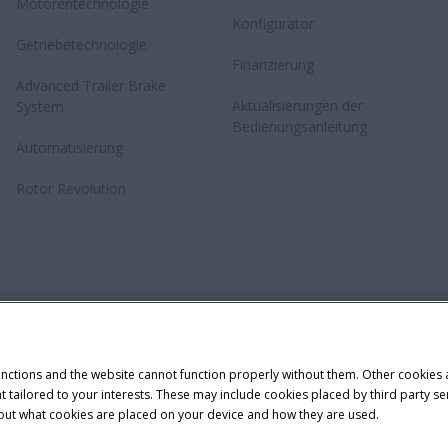
Motorentechnologie
Konfigurator
Getriebetechnologie
Finanzierung
Advanced Trailer Brake
Aktualisierungen der
System
Bedienungsanleitung
Automatisierung
Rotor Revolution
unctions and the website cannot function properly without them. Other cookies
ntent tailored to your interests. These may include cookies placed by third part
bout what cookies are placed on your device and how they are used.