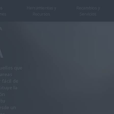
as
Herramientas y
Recambios y
nes
Recursos
Servicios
 general
Explorar las series
Modelos
Catálogo
A
A
uellos que
tareas
fácil de
ituye la
ión
 tu
desde un