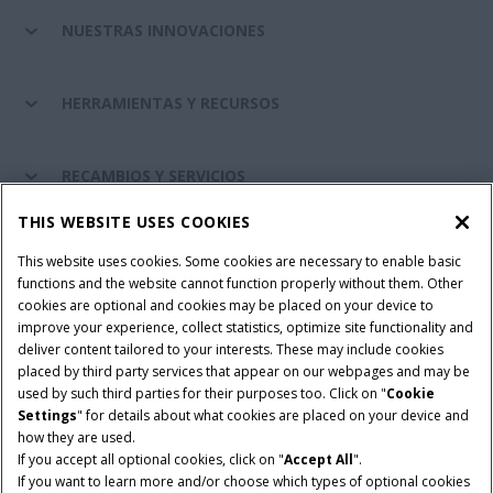
NUESTRAS INNOVACIONES
HERRAMIENTAS Y RECURSOS
RECAMBIOS Y SERVICIOS
THIS WEBSITE USES COOKIES
SOBRE CASE IH
This website uses cookies. Some cookies are necessary to enable basic
functions and the website cannot function properly without them. Other
cookies are optional and cookies may be placed on your device to
improve your experience, collect statistics, optimize site functionality and
Términos y condiciones
Aviso de privacidad
Aviso legal
deliver content tailored to your interests. These may include cookies
placed by third party services that appear on our webpages and may be
Cookie Settings
Telematics aviso de privacidad
used by such third parties for their purposes too. Click on "
Cookie
Settings
" for details about what cookies are placed on your device and
© 2026 CNH Industrial America LLC. All Rights Reserved. Case IH is a
how they are used.
trademark of CNH Industrial America LLC.
If you accept all optional cookies, click on "
Accept All
".
If you want to learn more and/or choose which types of optional cookies