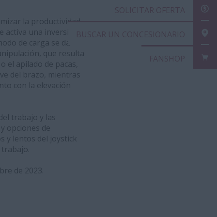
SOL
mizar la productividad
se activa una inversión
BUS
 modo de carga se da
anipulación, que resulta
FAN
 el apilado de pacas,
ve del brazo, mientras
nto con la elevación
el trabajo y las
 y opciones de
s y lentos del joystick
 trabajo.
bre de 2023.