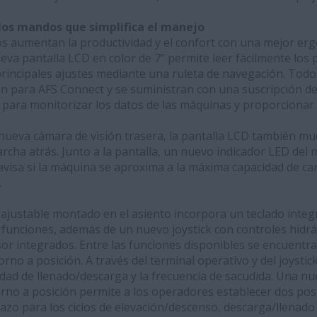
los mandos que simplifica el manejo
 aumentan la productividad y el confort con una mejor er
eva pantalla LCD en color de 7" permite leer fácilmente los p
 principales ajustes mediante una ruleta de navegación. Tod
ón para AFS Connect y se suministran con una suscripción de
para monitorizar los datos de las máquinas y proporcionar 
 nueva cámara de visión trasera, la pantalla LCD también m
rcha atrás. Junto a la pantalla, un nuevo indicador LED de
 avisa si la máquina se aproxima a la máxima capacidad de ca
.
justable montado en el asiento incorpora un teclado integra
s funciones, además de un nuevo joystick con controles hidráu
sor integrados. Entre las funciones disponibles se encuentr
orno a posición. A través del terminal operativo y del joystick
cidad de llenado/descarga y la frecuencia de sacudida. Una n
rno a posición permite a los operadores establecer dos pos
zo para los ciclos de elevación/descenso, descarga/llenado