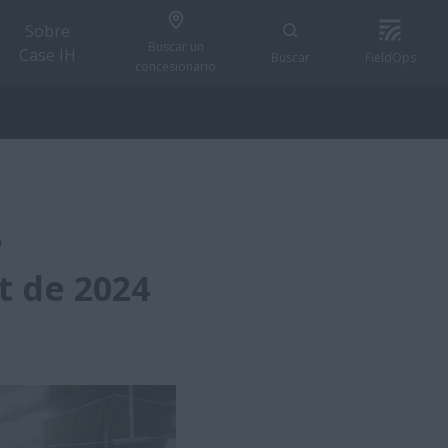
Sobre
Buscar un
Case IH
Buscar
FieldOps
concesionario
e
t de 2024