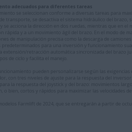
nto adecuados para diferentes tareas
iento se seleccionan conforme a diversas tareas para maxi
 de transporte, se desactiva el sistema hidráulico del brazo, 
 y se acciona la dirección en dos ruedas, mientras que en el
ón rápida y a un movimiento ágil del brazo. En el modo de m
ones de manipulación precisa como la descarga de camiones o
s predeterminados para una inversión y funcionamiento sua
a extensión/retracción automática sincronizada del brazo ju
os de ciclo y facilita el manejo.
funcionamiento pueden personalizarse según las exigencias d
or, con tres niveles de ajuste para la respuesta del inversor
 para la respuesta del joystick y del brazo: movimientos largo
n, o bien, cortos y rápidos para maximizar las velocidades de
odelos Farmlift de 2024, que se entregarán a partir de octu