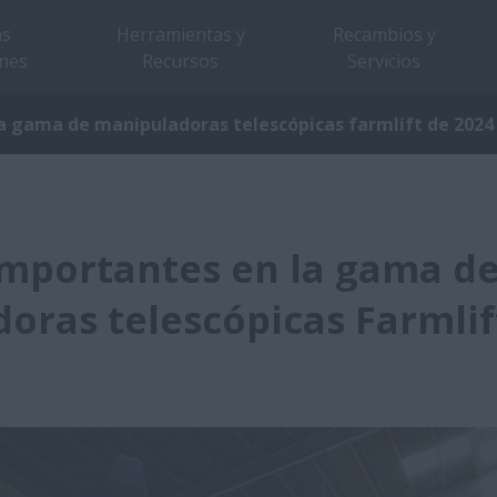
as
Herramientas y
Recambios y
nes
Recursos
Servicios
a gama de manipuladoras telescópicas farmlift de 2024
mportantes en la gama d
oras telescópicas Farmlif