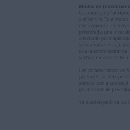
Modos de funcionamie
Los modos de funcionam
y eficiencia. En el modo
electrohidráulica suave
prioridad a una inversi
adecuado para aplicaci
se reanudan los ajuste
que la combinación de l
vertical mejora los tiemp
Las características de 
preferencias del operad
sensibilidad alta o baja
para tareas de precisió
Ya pueden pedirse los m