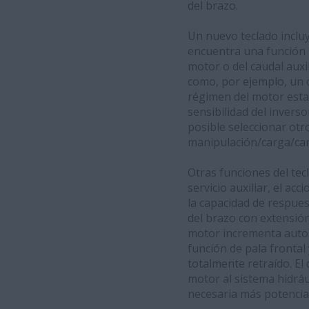
del brazo.
Un nuevo teclado incluy
encuentra una función 
motor o del caudal aux
como, por ejemplo, un c
régimen del motor est
sensibilidad del inverso
posible seleccionar otr
manipulación/carga/car
Otras funciones del tecl
servicio auxiliar, el a
la capacidad de respuest
del brazo con extensió
motor incrementa automá
función de pala frontal
totalmente retraído. E
motor al sistema hidráu
necesaria más potencia