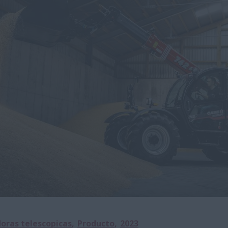
oras telescopicas
Producto
2023