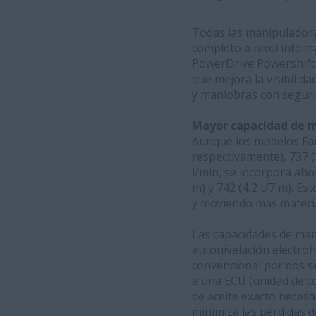
Todas las manipuladoras
completo a nivel intern
PowerDrive Powershift 
que mejora la visibilida
y maniobras con seguri
Mayor capacidad de 
Aunque los modelos Farm
respectivamente), 737 (3
l/min, se incorpora aho
m) y 742 (4,2 t/7 m). E
y moviendo más materia
Las capacidades de man
autonivelación electroh
convencional por dos s
a una ECU (unidad de co
de aceite exacto necesar
minimiza las pérdidas d