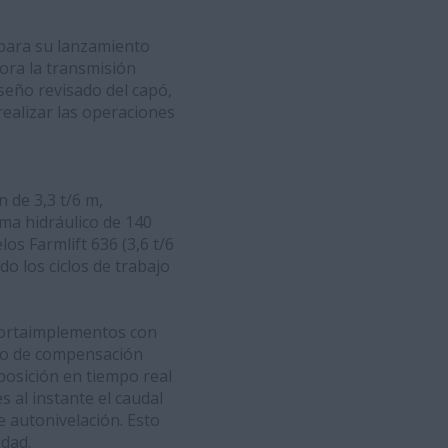
 para su lanzamiento
ora la transmisión
seño revisado del capó,
realizar las operaciones
 de 3,3 t/6 m,
ema hidráulico de 140
os Farmlift 636 (3,6 t/6
do los ciclos de trabajo
portaimplementos con
dro de compensación
posición en tiempo real
s al instante el caudal
de autonivelación. Esto
idad.