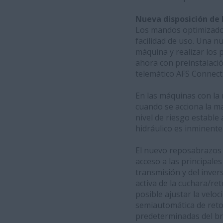
Nueva disposición de 
Los mandos optimizados
facilidad de uso. Una nu
máquina y realizar los
ahora con preinstalaci
telemático AFS Connect 
En las máquinas con la
cuando se acciona la ma
nivel de riesgo estable
hidráulico es inminente
El nuevo reposabrazos a
acceso a las principale
transmisión y del inver
activa de la cuchara/ret
posible ajustar la velo
semiautomática de reto
predeterminadas del bra