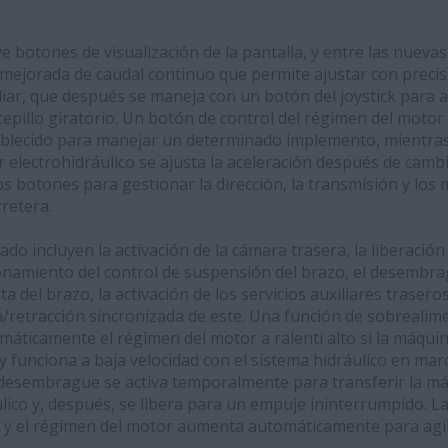
e botones de visualización de la pantalla, y entre las nueva
mejorada de caudal continuo que permite ajustar con precis
iliar, que después se maneja con un botón del joystick para
epillo giratorio. Un botón de control del régimen del motor
ablecido para manejar un determinado implemento, mientra
r electrohidráulico se ajusta la aceleración después de cambi
os botones para gestionar la dirección, la transmisión y los
retera.
ado incluyen la activación de la cámara trasera, la liberación
ccionamiento del control de suspensión del brazo, el desembra
a del brazo, la activación de los servicios auxiliares traseros
n/retracción sincronizada de este. Una función de sobrealim
ticamente el régimen del motor a ralentí alto si la máquina
 y funciona a baja velocidad con el sistema hidráulico en mar
l desembrague se activa temporalmente para transferir la m
lico y, después, se libera para un empuje ininterrumpido. La
 y el régimen del motor aumenta automáticamente para agili