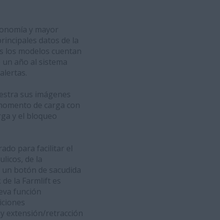
gonomía y mayor
rincipales datos de la
os los modelos cuentan
 un año al sistema
alertas.
uestra sus imágenes
l momento de carga con
rga y el bloqueo
do para facilitar el
licos, de la
a un botón de sacudida
 de la Farmlift es
ueva función
iciones
 y extensión/retracción