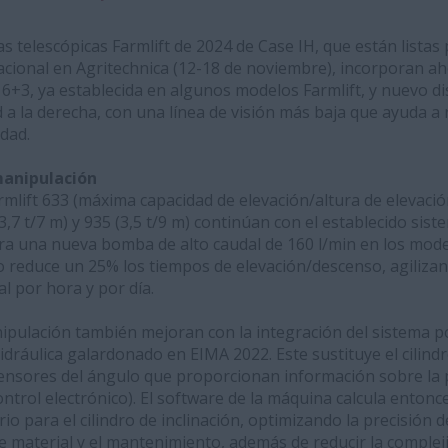
 telescópicas Farmlift de 2024 de Case IH, que están listas
acional en Agritechnica (12-18 de noviembre), incorporan ah
6+3, ya establecida en algunos modelos Farmlift, y nuevo di
d a la derecha, con una línea de visión más baja que ayuda a 
dad.
manipulación
lift 633 (máxima capacidad de elevación/altura de elevación
,7 t/7 m) y 935 (3,5 t/9 m) continúan con el establecido sist
ra una nueva bomba de alto caudal de 160 l/min en los model
sto reduce un 25% los tiempos de elevación/descenso, agilizan
l por hora y por día.
ipulación también mejoran con la integración del sistema 
idráulica galardonado en EIMA 2022. Este sustituye el cilin
ensores del ángulo que proporcionan información sobre la 
ntrol electrónico). El software de la máquina calcula entonce
io para el cilindro de inclinación, optimizando la precisión 
e material y el mantenimiento, además de reducir la complej