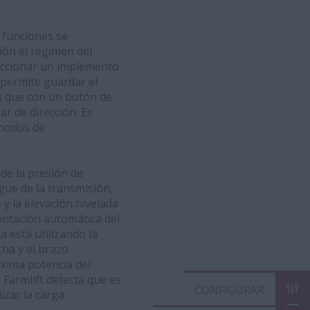
s funciones se
ión el régimen del
 accionar un implemento
 permite guardar el
s que con un botón de
ar de dirección. Es
 modos de
 de la presión de
gue de la transmisión,
 y la elevación nivelada
entación automática del
 está utilizando la
cha y el brazo
áxima potencia del
 Farmlift detecta que es
CON
zar la carga.