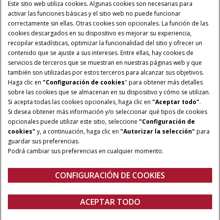
Este sitio web utiliza cookies. Algunas cookies son necesarias para
activar las funciones básicas y el sitio web no puede funcionar
correctamente sin ellas. Otras cookies son opcionales. La función de las
cookies descargados en su dispositivo es mejorar su experiencia,
recopilar estadísticas, optimizar la funcionalidad del sitio y ofrecer un
contenido que se ajuste a sus intereses. Entre ellas, hay cookies de
servicios de terceros que se muestran en nuestras páginas web y que
también son utilizadas por estos terceros para alcanzar sus objetivos.
Haga clic en
"Configuración de cookies
" para obtener más detalles
sobre las cookies que se almacenan en su dispositivo y cómo se utilizan.
Si acepta todas las cookies opcionales, haga clic en
"Aceptar todo"
.
Si desea obtener más información y/o seleccionar qué tipos de cookies
opcionales puede utilizar este sitio, seleccione
"Configuración de
POTENCIA:
TRANSMISIÓN:
cookies"
y, a continuación, haga clic en
"Autorizar la selección"
para
260 cv
CVXDrive
guardar sus preferencias.
Podrá cambiar sus preferencias en cualquier momento.
CAPACIDAD DE LEVANTE:
SISTEMA HIDRÁULICO:
10.463 kg
Caudal de hasta 170 l/min
CONFIGURACIÓN DE COOKIES
Visión General
Características
Modelos
Folleto Técnico
QUIERO UN
ACEPTAR TODO
Puma 260 CVX
PRESUPUESTO