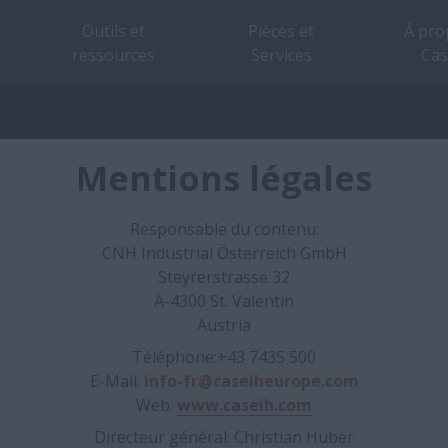
Outils et
Pièces et
À pro
ressources
Services
Cas
Mentions légales
Responsable du contenu:
CNH Industrial Österreich GmbH
Steyrerstrasse 32
A-4300 St. Valentin
Austria
Téléphone:
+43 7435 500
E-Mail:
info-fr@caseiheurope.com
Web:
www.caseih.com
Directeur général: Christian Huber