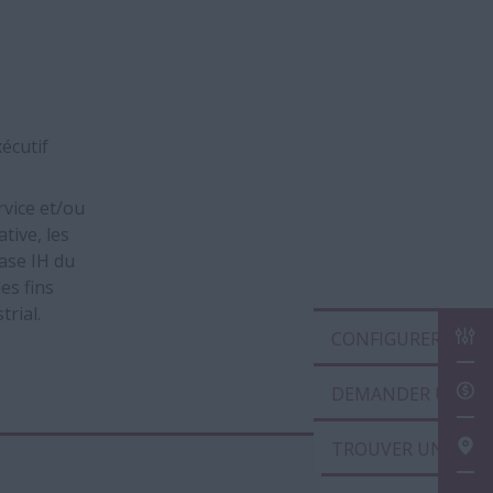
écutif
vice et/ou
tive, les
ase IH du
es fins
rial.
CONF
DEMA
TROU