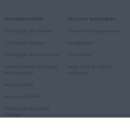
NOS INNOVATIONS
OUTILS ET RESSOURCES
Technologie des chenilles
Trouver un concessionnaire
Technologie moteurs
Configurateur
Technologie de transmission
Financement
Système avancé de freinage
Mises à jour du manuel
de la remorque
d'utilisation
Automatisation
Rotor Axial-Flow®
Technologie de Noeuds
Twinepro