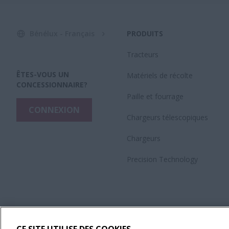
Bénélux - Français
PRODUITS
Tracteurs
ÊTES-VOUS UN
Matériels de récolte
CONCESSIONNAIRE?
Paille et fourrage
CONNEXION
Chargeurs télescopiques
Chargeurs
Precision Technology