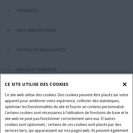
PRODUITS
NOS INNOVATIONS
OUTILS ET RESSOURCES
PIÈCES ET SERVICES
CE SITE UTILISE DES COOKIES
A PROPOS DE CASE IH
Ce site web utilise des cookies. Des cookies peuvent être placés sur votre
appareil pour améliorer votre expérience, collecter des statistiques,
optimiser les fonctionnalités du site et fournir un contenu personnalisé.
Certains cookies sont nécessaires à l'utilisation de fonctions de base et le
Conditions générales d'utilisation
Avis de confidentialité
site web ne peut pas fonctionner correctement sans eux. D'autres
Mentions légales
Paramètres des cookies
cookies sont optionnels ; certains de ces cookies sont placés par des
services tiers, qui apparaissent sur nos pages web. Ils peuvent également
Telematics avis de confidentialité