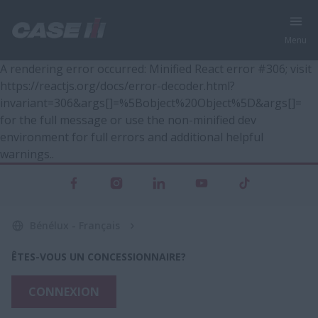
Menu
A rendering error occurred:
Minified React error #306; visit
https://reactjs.org/docs/error-decoder.html?
invariant=306&args[]=%5Bobject%20Object%5D&args[]=
for the full message or use the non-minified dev
environment for full errors and additional helpful
warnings.
.
Bénélux - Français
ÊTES-VOUS UN CONCESSIONNAIRE?
CONNEXION