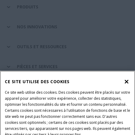
PRODUITS
NOS INNOVATIONS
OUTILS ET RESSOURCES
PIÈCES ET SERVICES
CE SITE UTILISE DES COOKIES
A PROPOS DE CASE IH
Ce site web utilise des cookies. Des cookies peuvent être placés sur votre
appareil pour améliorer votre expérience, collecter des statistiques,
optimiser les fonctionnalités du site et fournir un contenu personnalisé.
Certains cookies sont nécessaires à l'utilisation de fonctions de base et le
Conditions générales d'utilisation
Avis de confidentialité
site web ne peut pas fonctionner correctement sans eux. D'autres
Mentions légales
Paramètres des cookies
cookies sont optionnels ; certains de ces cookies sont placés par des
services tiers, qui apparaissent sur nos pages web. Ils peuvent également
Telematics avis de confidentialité
être utilisés par ces tiers à leurs propres fins.