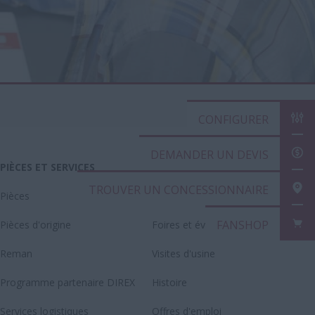
CONFIGURER
DEMANDER UN DEVIS
PIÈCES ET SERVICES
A PROPOS DE CASE IH
TROUVER UN CONCESSIONNAIRE
Pièces
Espace presse
FANSHOP
Pièces d'origine
Foires et événements
Reman
Visites d'usine
Programme partenaire DIREX
Histoire
Services logistiques
Offres d'emploi