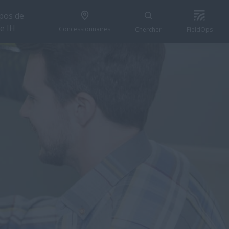
pos de
e IH
Concessionnaires
Chercher
FieldOps